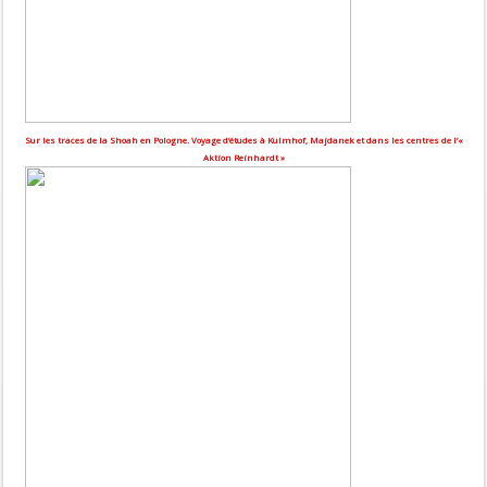
Sur les traces de la Shoah en Pologne. Voyage d’études à Kulmhof, Majdanek et dans les centres de l’«
Aktion Reinhardt »