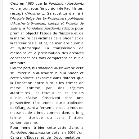
C’est en 1980 que la
Fondation Auschwitz
voit le jour, sous l’impulsion de Paul Halter,
rescapé d’Auschwitz. Se substituant ainsi à
l’
Amicale Belge des Ex-Prisonniers politiques
d’Auschwitz-Birkenau, Camps et Prisons de
Silésie
, la
Fondation Auschwitz
adopte pour
premier objectif l’étude de l’histoire et de
la mémoire des victimes de la Shoah et de
la terreur nazie, et ce, de manière durable
et systématique. La transmission de
mémoire et la préservation des archives
concernant ces faits complètent ce but à
atteindre.
D’autre part, la
Fondation Auschwitz
ne veut
se limiter ni à Auschwitz, ni à la Shoah et
cette volonté s’exprime dans l’intérêt que
la Fondation porte à tous les crimes de
masse commis par des régimes
autoritaires. Les travaux et les projets
qu’elle réalise s’inscrivent dans une
perspective résolument pluridisciplinaire
et s’élargissent à l’ensemble des crimes de
masse et de crimes commis dans le long
terme historique ou dans l’histoire
contemporaine.
Pour mener à bien cette vaste tâche, la
Fondation Auschwitz
se dote en 2004 d’un
Centre d’Études et de Documentation :