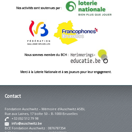
Nos activités sont soutenues par :
Nous sommes membre du BCH :
Merci à la Loterie Nationale et à ses joueurs pour leur engagement.
Contact
Fondation Auschwitz – Mémoire d'Auschwitz ASBL
Rue aux Laines, 17 boîte 50 – B-1000 Bruxelles
+32 (0)2 512 79 98
info@auschwitz.be
BCE Fondation Auschwitz : 0876787354