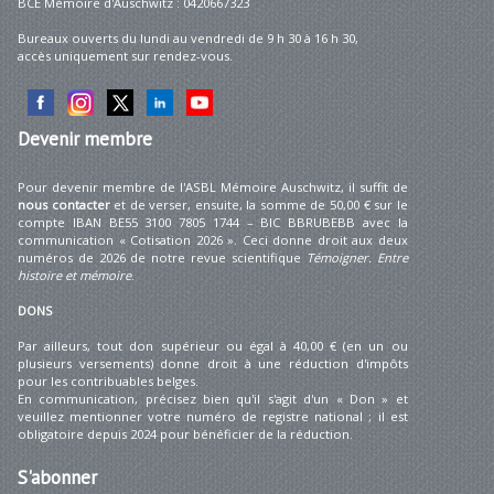
BCE Mémoire d'Auschwitz : 0420667323
Bureaux ouverts du lundi au vendredi de 9 h 30 à 16 h 30,
accès uniquement sur rendez-vous.
Devenir
membre
Pour devenir membre de l'ASBL Mémoire Auschwitz, il suffit de
nous contacter
et de verser, ensuite, la somme de 50,00 € sur le
compte IBAN BE55 3100 7805 1744 – BIC BBRUBEBB avec la
communication « Cotisation 2026 ». Ceci donne droit aux deux
numéros de 2026 de notre revue scientifique
Témoigner. Entre
histoire et mémoire
.
DONS
Par ailleurs, tout don supérieur ou égal à 40,00 € (en un ou
plusieurs versements) donne droit à une réduction d'impôts
pour les contribuables belges.
En communication, précisez bien qu'il s'agit d'un « Don » et
veuillez mentionner votre numéro de registre national ; il est
obligatoire depuis 2024 pour bénéficier de la réduction.
S'abonner