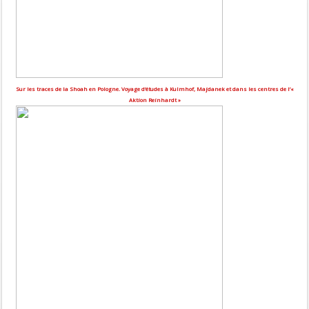
Sur les traces de la Shoah en Pologne. Voyage d’études à Kulmhof, Majdanek et dans les centres de l’«
Aktion Reinhardt »