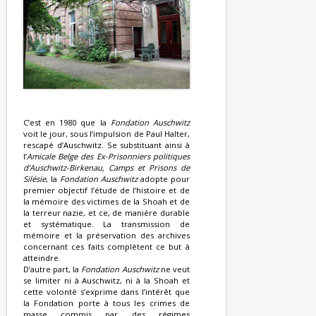
C’est en 1980 que la
Fondation Auschwitz
voit le jour, sous l’impulsion de Paul Halter,
rescapé d’Auschwitz. Se substituant ainsi à
l’
Amicale Belge des Ex-Prisonniers politiques
d’Auschwitz-Birkenau, Camps et Prisons de
Silésie
, la
Fondation Auschwitz
adopte pour
premier objectif l’étude de l’histoire et de
la mémoire des victimes de la Shoah et de
la terreur nazie, et ce, de manière durable
et systématique. La transmission de
mémoire et la préservation des archives
concernant ces faits complètent ce but à
atteindre.
D’autre part, la
Fondation Auschwitz
ne veut
se limiter ni à Auschwitz, ni à la Shoah et
cette volonté s’exprime dans l’intérêt que
la Fondation porte à tous les crimes de
masse commis par des régimes