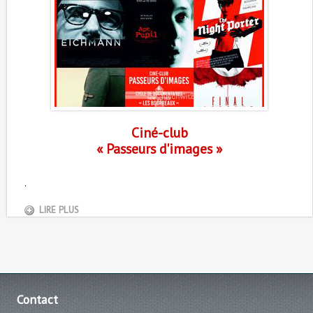
Ciné-club
« Passeurs d'images »
.
LIRE PLUS
Contact