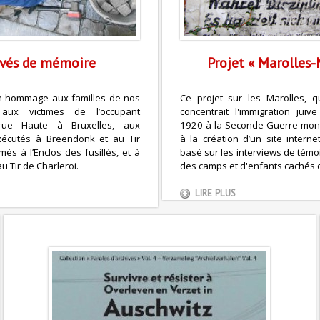
vés de mémoire
Projet « Marolles-
 hommage aux familles de nos
Ce projet sur les Marolles, q
 aux victimes de l’occupant
concentrait l'immigration jui
 rue Haute à Bruxelles, aux
1920 à la Seconde Guerre mon
xécutés à Breendonk et au Tir
à la création d’un site intern
més à l’Enclos des fusillés, et à
basé sur les interviews de témo
au Tir de Charleroi.
des camps et d'enfants cachés d
LIRE PLUS