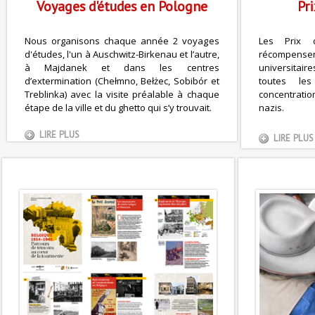
Voyages d'études en Pologne
Pr
Nous organisons chaque année 2 voyages
Les Prix 
d'études, l'un à Auschwitz-Birkenau et l’autre,
récompensen
à Majdanek et dans les centres
universitair
d’extermination (Chełmno, Bełżec, Sobibór et
toutes le
Treblinka) avec la visite préalable à chaque
concentrati
étape de la ville et du ghetto qui s’y trouvait.
nazis.
LIRE PLUS
LIRE PLUS