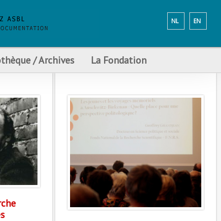
NL
EN
othèque / Archives
La Fondation
rche
s