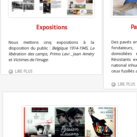
Pa
Expositions
Des pavés en
Nous mettons cinq expositions à la
fondateurs,
disposition du public :
Belgique 1914-1945
,
La
domiciliées
libération des camps
,
Primo Levi
,
Jean Améry
Résistants e
et
Victimes de l'image
.
national inhu
ceux fusillés 
LIRE PLUS
LIRE PLUS