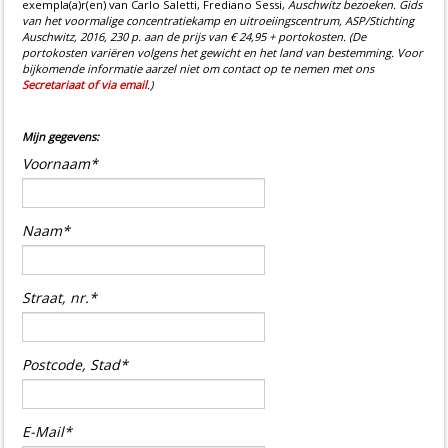
exempla(a)r(en) van Carlo Saletti, Frediano Sessi,
Auschwitz bezoeken. Gids
van het voormalige concentratiekamp en uitroeiingscentrum, ASP/Stichting
Auschwitz, 2016, 230 p. aan de prijs van € 24,95 + portokosten. (De
portokosten variëren volgens het gewicht en het land van bestemming. Voor
bijkomende informatie aarzel niet om contact op te nemen met ons
Secretariaat of via email
.)
Mijn gegevens:
Voornaam*
Naam*
Straat, nr.*
Postcode, Stad*
E-Mail*