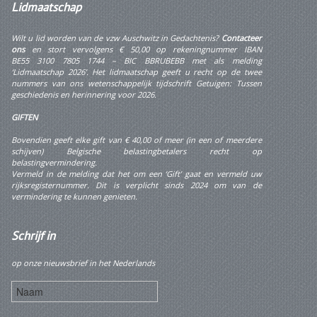
Lidmaatschap
Wilt u lid worden van de vzw Auschwitz in Gedachtenis?
Contacteer
ons
en stort vervolgens € 50,00 op rekeningnummer IBAN
BE55 3100 7805 1744 – BIC BBRUBEBB met als melding
‘Lidmaatschap 2026’. Het lidmaatschap geeft u recht op de twee
nummers van ons wetenschappelijk tijdschrift
Getuigen: Tussen
geschiedenis en herinnering
voor 2026.
GIFTEN
Bovendien geeft elke gift van € 40,00 of meer (in een of meerdere
schijven) Belgische belastingbetalers recht op
belastingvermindering.
Vermeld in de melding dat het om een ‘Gift’ gaat en vermeld uw
rijksregisternummer. Dit is verplicht sinds 2024 om van de
vermindering te kunnen genieten.
Schrijf
in
op onze nieuwsbrief in het Nederlands