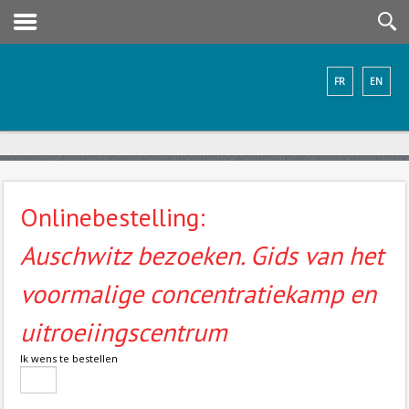
FR
EN
Onlinebestelling:
Auschwitz bezoeken. Gids van het
voormalige concentratiekamp en
uitroeiingscentrum
Ik wens te bestellen