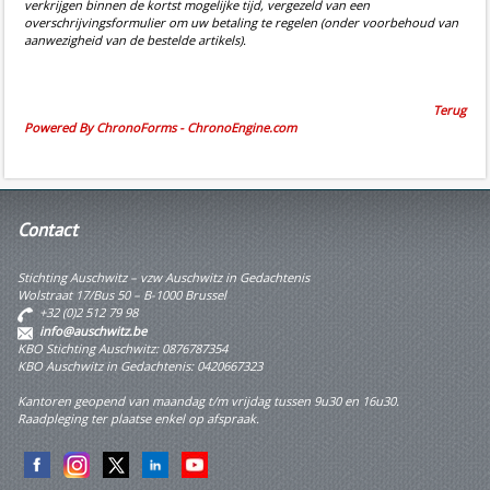
verkrijgen binnen de kortst mogelijke tijd, vergezeld van een
overschrijvingsformulier om uw betaling te regelen (onder voorbehoud van
aanwezigheid van de bestelde artikels).
Terug
Powered By ChronoForms - ChronoEngine.com
Contact
Stichting Auschwitz – vzw Auschwitz in Gedachtenis
Wolstraat 17/Bus 50 – B-1000 Brussel
+32 (0)2 512 79 98
info@auschwitz.be
KBO Stichting Auschwitz: 0876787354
KBO Auschwitz in Gedachtenis: 0420667323
Kantoren geopend van maandag t/m vrijdag tussen 9u30 en 16u30.
Raadpleging ter plaatse enkel op afspraak.