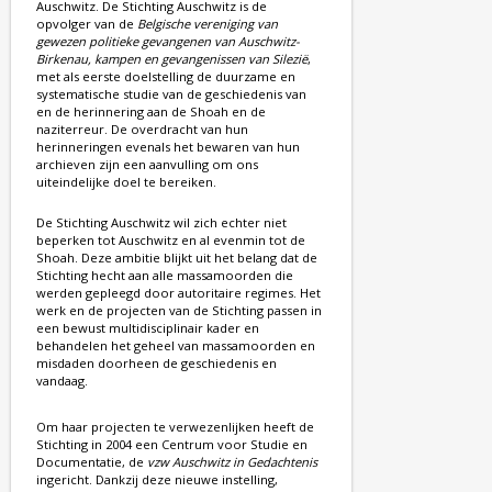
Auschwitz. De Stichting Auschwitz is de
opvolger van de
Belgische vereniging van
gewezen politieke gevangenen van Auschwitz-
Birkenau, kampen en gevangenissen van Silezië
,
met als eerste doelstelling de duurzame en
systematische studie van de geschiedenis van
en de herinnering aan de Shoah en de
naziterreur. De overdracht van hun
herinneringen evenals het bewaren van hun
archieven zijn een aanvulling om ons
uiteindelijke doel te bereiken.
De Stichting Auschwitz wil zich echter niet
beperken tot Auschwitz en al evenmin tot de
Shoah. Deze ambitie blijkt uit het belang dat de
Stichting hecht aan alle massamoorden die
werden gepleegd door autoritaire regimes. Het
werk en de projecten van de Stichting passen in
een bewust multidisciplinair kader en
behandelen het geheel van massamoorden en
misdaden doorheen de geschiedenis en
vandaag.
Om haar projecten te verwezenlijken heeft de
Stichting in 2004 een Centrum voor Studie en
Documentatie, de
vzw Auschwitz in Gedachtenis
ingericht. Dankzij deze nieuwe instelling,