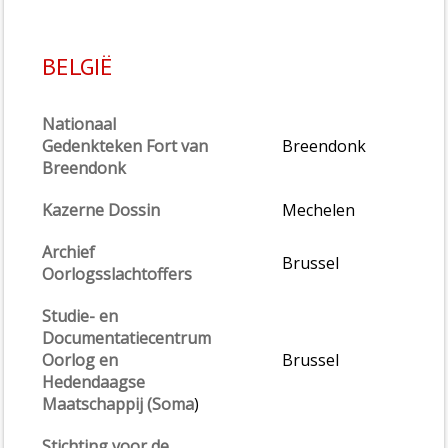
BELGIË
Nationaal
Gedenkteken Fort van
Breendonk
Breendonk
Kazerne Dossin
Mechelen
Archief
Brussel
Oorlogsslachtoffers
Studie- en
Documentatiecentrum
Oorlog en
Brussel
Hedendaagse
Maatschappij (Soma
)
Stichting voor de