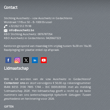
Contact
Stichting Auschwitz – vzw Auschwitz in Gedachtenis
Wolstraat 17/Bus 50 – B-1000 Brussel
+32 (0)2 512 79 98
info@auschwitz.be
KBO Stichting Auschwitz: 0876787354
KBO Auschwitz in Gedachtenis: 0420667323
Kantoren geopend van maandag t/m vrijdag tussen 9u30 en 16u30.
Raadpleging ter plaatse enkel op afspraak.
Lidmaatschap
Wilt u lid worden van de vzw Auschwitz in Gedachtenis?
Contacteer ons
en stort vervolgens € 50,00 op rekeningnummer
IBAN BE55 3100 7805 1744 – BIC BBRUBEBB met als melding
‘Lidmaatschap 2026’. Het lidmaatschap geeft u recht op de twee
nummers van ons wetenschappelijk tijdschrift
Getuigen: Tussen
geschiedenis en herinnering
voor 2026.
GIFTEN