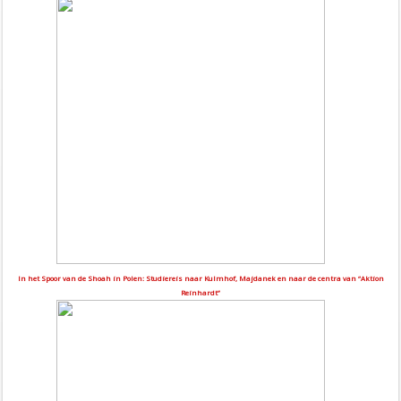
In het Spoor van de Shoah in Polen: Studiereis naar Kulmhof, Majdanek en naar de centra van “Aktion
Reinhardt”