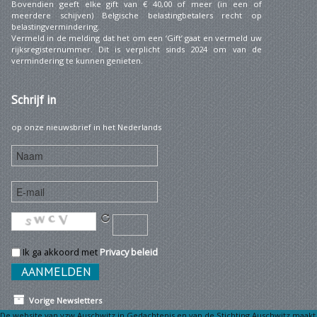
Bovendien geeft elke gift van € 40,00 of meer (in een of
meerdere schijven) Belgische belastingbetalers recht op
belastingvermindering.
Vermeld in de melding dat het om een ‘Gift’ gaat en vermeld uw
rijksregisternummer. Dit is verplicht sinds 2024 om van de
vermindering te kunnen genieten.
Schrijf
in
op onze nieuwsbrief in het Nederlands
Ik ga akkoord met
Privacy beleid
Vorige Newsletters
De website van vzw Auschwitz in Gedachtenis en van de Stichting Auschwitz maakt