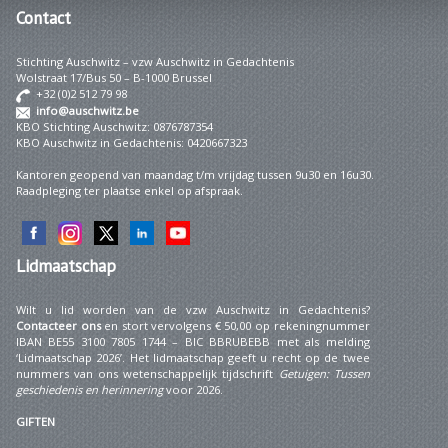
Contact
Stichting Auschwitz – vzw Auschwitz in Gedachtenis
Wolstraat 17/Bus 50 – B-1000 Brussel
+32 (0)2 512 79 98
info@auschwitz.be
KBO Stichting Auschwitz: 0876787354
KBO Auschwitz in Gedachtenis: 0420667323
Kantoren geopend van maandag t/m vrijdag tussen 9u30 en 16u30.
Raadpleging ter plaatse enkel op afspraak.
Lidmaatschap
Wilt u lid worden van de vzw Auschwitz in Gedachtenis?
Contacteer ons
en stort vervolgens € 50,00 op rekeningnummer
IBAN BE55 3100 7805 1744 – BIC BBRUBEBB met als melding
‘Lidmaatschap 2026’. Het lidmaatschap geeft u recht op de twee
nummers van ons wetenschappelijk tijdschrift
Getuigen: Tussen
geschiedenis en herinnering
voor 2026.
GIFTEN