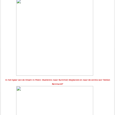
In het Spoor van de Shoah in Polen: Studiereis naar Kulmhof, Majdanek en naar de centra van “Aktion
Reinhardt”