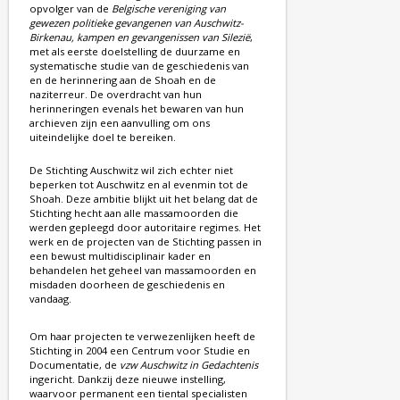
opvolger van de
Belgische vereniging van
gewezen politieke gevangenen van Auschwitz-
Birkenau, kampen en gevangenissen van Silezië
,
met als eerste doelstelling de duurzame en
systematische studie van de geschiedenis van
en de herinnering aan de Shoah en de
naziterreur. De overdracht van hun
herinneringen evenals het bewaren van hun
archieven zijn een aanvulling om ons
uiteindelijke doel te bereiken.
De Stichting Auschwitz wil zich echter niet
beperken tot Auschwitz en al evenmin tot de
Shoah. Deze ambitie blijkt uit het belang dat de
Stichting hecht aan alle massamoorden die
werden gepleegd door autoritaire regimes. Het
werk en de projecten van de Stichting passen in
een bewust multidisciplinair kader en
behandelen het geheel van massamoorden en
misdaden doorheen de geschiedenis en
vandaag.
Om haar projecten te verwezenlijken heeft de
Stichting in 2004 een Centrum voor Studie en
Documentatie, de
vzw Auschwitz in Gedachtenis
ingericht. Dankzij deze nieuwe instelling,
waarvoor permanent een tiental specialisten