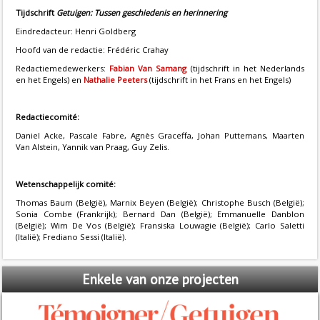
Tijdschrift
Getuigen: Tussen geschiedenis en herinnering
Eindredacteur: Henri Goldberg
Hoofd van de redactie: Frédéric Crahay
Redactiemedewerkers:
Fabian Van Samang
(tijdschrift in het Nederlands
en het Engels) en
Nathalie Peeters
(tijdschrift in het Frans en het Engels)
Redactiecomité:
Daniel Acke, Pascale Fabre, Agnès Graceffa, Johan Puttemans, Maarten
Van Alstein, Yannik van Praag, Guy Zelis.
Wetenschappelijk comité:
Thomas Baum (België), Marnix Beyen (België); Christophe Busch (België);
Sonia Combe (Frankrijk); Bernard Dan (België); Emmanuelle Danblon
(België); Wim De Vos (België); Fransiska Louwagie (België); Carlo Saletti
(Italië); Frediano Sessi (Italië).
Enkele
van onze projecten