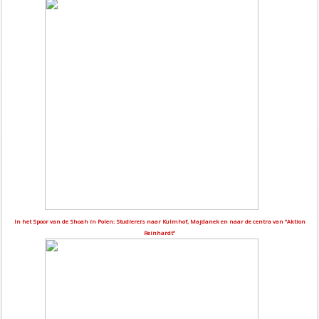
In het Spoor van de Shoah in Polen: Studiereis naar Kulmhof, Majdanek en naar de centra van “Aktion
Reinhardt”