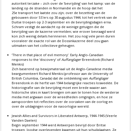
autoriteit terzake – zich over de ‘bevrijding’ van het kamp: van de
landing op de stranden in Normandië en de hoop dat het
25e transport het laatste zou zijn; over de bezetting van de
gebouwen door SS’ers op 30 augustus 1944; tot het vertrek van de
Duitse troepen op 2-3 september en de bevrijdingsdagen erna.
Schram vestigt de aandacht op de weinige getuigen die de
bevrijding van de kazerne vermelden; wie erover bevraagd werd
kon zich weinig details herinneren. Het zou nog vele jaren duren
vooraleer de exacte rol van de Dossinkazerne deel zou gaan
uitmaken van het collectieve geheugen.
‘There in that place of evil memory’. Early Anglo-Canadian
responses to the ‘discovery’ of
Auffanglager
Breendonk (Richard
Menkis)
Zich baserend op bewijsmateriaal uit de Anglo-Canadese media
beargumenteert Richard Menkis (professor aan de University of
British Columbia, Canada) dat de ontdekking van
Auffanglager
Breendonk in de herfst van 1944 belangrijke reacties losweekte. De
historiografie van de bevrijding moet een brede waaier aan
historische sites in kaart brengen om aan te tonen hoe de westerse
media met argwaan over de wreedheden omgingen, en hoe ze
aanspoorden tot reflecties over de oorzaken van de oorlog en
over de uitdagingen voor de naoorlogse wereld.
Jewish Allies and Survivors in Liberated Antwerp, 1944-1945 (Veerle
Vanden Daelen)
Begin september 1944 werd Antwerpen bevrijd door Britse
troepen. Joodse overlevenden kwamen uit hun schuilplaatsen. Ze