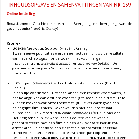
INHOUDSOPGAVE EN SAMENVATTINGEN VAN NR. 139
Online bestelling
Redactioneel
: Geschiedenis van de Bevrijding en bevrijding van de
geschiedenis (Frédéric Crahay)
Kroniek
Boeken
Nieuws uit Sobibór (Frédéric Crahay)
Twee nieuwe publicaties werpen een actueel licht op de resultaten
van het archeologisch onderzoek in het voormalige
moordcentrum:
Excavating Sobibor
en
Sporen van Sobibor
. De
geschiedschrijving van Sobibór kan vanaf nu teren op een stevig
bodemarchief.
Film
30 jaar
Schindler’s List
: Een Holocaustfilm revisited (Brecht
Capiau)
In een tijd waarin veel Europese landen een rechtse koers varen, is
het belangrijker dan ooit om even terug te gaan in de tijd om uit te
kunnen maken waar onze toekomst ligt. De verjaardag van een
belangrijke film is hierbij vaker wel dan niet een interessant
hulpmiddel. Op 2 maart 1994 kwam
Schindler’s List
uit in ons land.
Het Belgische publiek werd, net als de rest van de wereld,
geconfronteerd met een film die een onuitwisbare indruk zou
achterlaten. En dat door een cineast die hoofdzakelijk bekend
stond voor entertainende, publieksvriendelijke rolprenten. Een
terugblik op een vitaal tijdsgewricht in de cinema, maar ook op een