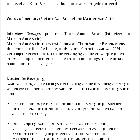
op bevel van Klaus Barbie, naar hun dood werden gedeporteerd.
Words of memory
(Stefanie Van Brussel and Maarten Van Alstein)
Interview
:
Getuigen
sprak met Thom Vander Beken (Interview door
Maarten Van Alstein)
Maarten Van Alstein interviewt filmmaker Thom Vander Beken, wiens
documentaire film ‘De laatste Joodse zomer’ in het najaar van 2024
verschijnt. Het werk focust op de vervolging van de Antwerpse Joden
in 1942, en op de mensen die in de chaotische oorlogssituatie de kracht
hadden om ‘nee’ te zeggen.
Dossier: De Bevrijding
Naar aanleiding van de tachtigste verjaardag van de bevrijding van België
wijden we een themanummer van ons tijdschrift aan de bevrijding van het
land.
Presentation: 80 years since the liberation. A Belgian perspective
on the liberation for Holocaust survivors (Veerle Vanden Daelen
and Frédéric Crahay)
De “bevrijding” van de Dossinkazerne (Laurence Schram)
Van augustus 1942 tot september 1944 werden 25.490 Joden en
353 Roma en Sinti gedeporteerd vanuit de Kazerne Dossin in
Mechelen. In dit artikel buigt doctor Laurence Schram – een