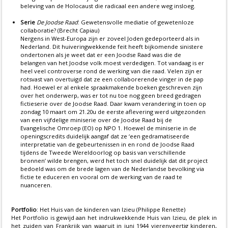
beleving van de Holocaust die radicaal een andere weg insloeg.
Serie
De Joodse Raad
: Gewetensvolle mediatie of gewetenloze
collaboratie? (Brecht Capiau)
Nergens in West-Europa zijn er zoveel Joden gedeporteerd als in
Nederland. Dit huiveringwekkende feit heeft bijkomende sinistere
ondertonen als je weet dat er een Joodse Raad was die de
belangen van het Joodse volk moest verdedigen. Tot vandaag is er
heel veel controverse rond de werking van die raad. Velen zijn er
rotsvast van overtuigd dat ze een collaborerende vinger in de pap
had. Hoewel er al enkele spraakmakende boeken geschreven zijn
over het onderwerp, was er tot nu toe nog geen breed gedragen
fictieserie over de Joodse Raad. Daar kwam verandering in toen op
zondag 10 maart om 21.20u de eerste aflevering werd uitgezonden
van een vijfdelige miniserie over de Joodse Raad bij de
Evangelische Omroep (EO) op NPO 1. Hoewel de miniserie in de
openingscredits duidelijk aangaf dat ze ‘een gedramatiseerde
interpretatie van de gebeurtenissen in en rond de Joodse Raad
tijdens de Tweede Wereldoorlog op basis van verschillende
bronnen’ wilde brengen, werd het toch snel duidelijk dat dit project
bedoeld was om de brede lagen van de Nederlandse bevolking via
fictie te educeren en vooral om de werking van de raad te
nuanceren.
Portfolio
: Het Huis van de kinderen van Izieu (Philippe Renette)
Het Portfolio is gewijd aan het indrukwekkende Huis van Izieu, de plek in
het zuiden van Frankrijk van waaruit in juni 1944 vierenveertig kinderen,