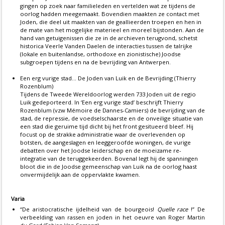
gingen op zoek naar familieleden en vertelden wat ze tijdens de
oorlog hadden meegemaakt. Bovendien maakten ze contact met
Joden, die deel uit maakten van de geallieerden troepen en hen in
de mate van het mogelijke materieel en moreel bijstonden. Aan de
hand van getuigenissen die ze in de archieven terugvond, schetst
historica Veerle Vanden Daelen de interacties tussen de talrijke
(lokale en buitenlandse, orthodoxe en zionistische) Joodse
subgroepen tijdens en na de bevrijding van Antwerpen.
Een erg vurige stad… De Joden van Luik en de Bevrijding (Thierry
Rozenblum)
Tijdens de Tweede Wereldoorlog werden 733 Joden uit de regio
Luik gedeporteerd. In ‘Een erg vurige stad’ beschrijft Thierry
Rozenblum (vzw Mémoire de Dannes-Camiers) de bevrijding van de
stad, de repressie, de voedselschaarste en de onveilige situatie van
een stad die geruime tijd dicht bij het front gesitueerd bleef. Hij
focust op de strakke administratie waar de overlevenden op
botsten, de aangeslagen en leeggeroofde woningen, de vurige
debatten over het Joodse leiderschap en de moeizame re-
integratie van de teruggekeerden. Bovenal legt hij de spanningen
bloot die in de Joodse gemeenschap van Luik na de oorlog haast
onvermijdelijk aan de oppervlakte kwamen.
Varia
“De aristocratische ijdelheid van de bourgeois!
Quelle race
!” De
verbeelding van rassen en joden in het oeuvre van Roger Martin