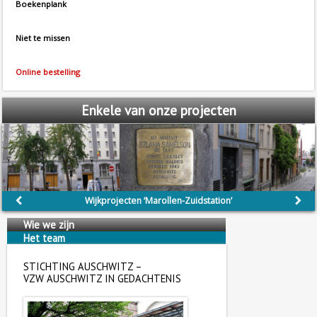
Boekenplank
Niet te missen
Online bestelling
Enkele
van onze projecten
Wijkprojecten ‘Marollen-Zuidstation’
Wie we zijn
Het team
Wij steunen
STICHTING AUSCHWITZ –
VZW AUSCHWITZ IN GEDACHTENIS