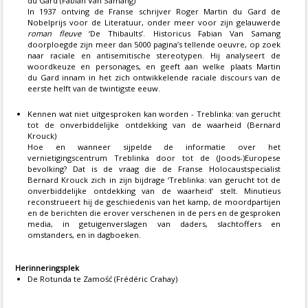
du Gard (Fabian Van Samang)
In 1937 ontving de Franse schrijver Roger Martin du Gard de
Nobelprijs voor de Literatuur, onder meer voor zijn gelauwerde
roman fleuve
‘De Thibaults’. Historicus Fabian Van Samang
doorploegde zijn meer dan 5000 pagina’s tellende oeuvre, op zoek
naar raciale en antisemitische stereotypen. Hij analyseert de
woordkeuze en personages, en geeft aan welke plaats Martin
du Gard innam in het zich ontwikkelende raciale discours van de
eerste helft van de twintigste eeuw.
Kennen wat niet uitgesproken kan worden - Treblinka: van gerucht
tot de onverbiddelijke ontdekking van de waarheid (Bernard
Krouck)
Hoe en wanneer sijpelde de informatie over het
vernietigingscentrum Treblinka door tot de (Joods-)Europese
bevolking? Dat is de vraag die de Franse Holocaustspecialist
Bernard Krouck zich in zijn bijdrage ‘Treblinka: van gerucht tot de
onverbiddelijke ontdekking van de waarheid’ stelt. Minutieus
reconstrueert hij de geschiedenis van het kamp, de moordpartijen
en de berichten die erover verschenen in de pers en de gesproken
media, in getuigenverslagen van daders, slachtoffers en
omstanders, en in dagboeken.
Herinneringsplek
De Rotunda te Zamość (Frédéric Crahay)