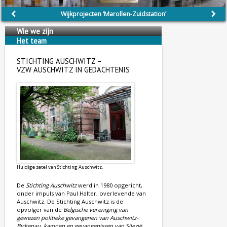
Wijkprojecten ‘Marollen-Zuidstation’
Wie we zijn
Het team
Wij steunen
STICHTING AUSCHWITZ –
VZW AUSCHWITZ IN GEDACHTENIS
Huidige zetel van Stichting Auschwitz.
De
Stichting Auschwitz
werd in 1980 opgericht,
onder impuls van Paul Halter, overlevende van
Auschwitz. De Stichting Auschwitz is de
opvolger van de
Belgische vereniging van
gewezen politieke gevangenen van Auschwitz-
Birkenau, kampen en gevangenissen van Silezië
,