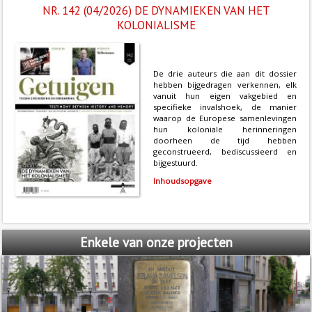
NR. 142 (04/2026) DE DYNAMIEKEN VAN HET
KOLONIALISME
De drie auteurs die aan dit dossier
hebben bijgedragen verkennen, elk
vanuit hun eigen vakgebied en
specifieke invalshoek, de manier
waarop de Europese samenlevingen
hun koloniale herinneringen
doorheen de tijd hebben
geconstrueerd, bediscussieerd en
bijgestuurd.
Inhoudsopgave
Enkele
van onze projecten