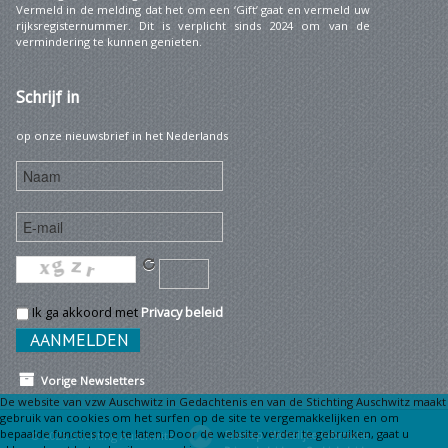
Vermeld in de melding dat het om een ‘Gift’ gaat en vermeld uw
rijksregisternummer. Dit is verplicht sinds 2024 om van de
vermindering te kunnen genieten.
Schrijf
in
op onze nieuwsbrief in het Nederlands
Ik ga akkoord met
Privacy beleid
Vorige Newsletters
De website van vzw Auschwitz in Gedachtenis en van de Stichting Auschwitz maakt
gebruik van cookies om het surfen op de site te vergemakkelijken en om
bepaalde functies toe te laten. Door de website verder te gebruiken, gaat u
© 2026 Stichting Auschwitz
Sitemap
Wettelijke informatie •