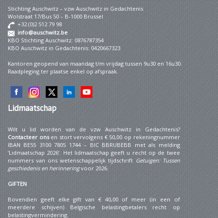
Stichting Auschwitz – vzw Auschwitz in Gedachtenis
Wolstraat 17/Bus 50 – B-1000 Brussel
+32 (0)2 512 79 98
info@auschwitz.be
KBO Stichting Auschwitz: 0876787354
KBO Auschwitz in Gedachtenis: 0420667323
Kantoren geopend van maandag t/m vrijdag tussen 9u30 en 16u30.
Raadpleging ter plaatse enkel op afspraak.
Lidmaatschap
Wilt u lid worden van de vzw Auschwitz in Gedachtenis?
Contacteer ons
en stort vervolgens € 50,00 op rekeningnummer
IBAN BE55 3100 7805 1744 – BIC BBRUBEBB met als melding
‘Lidmaatschap 2026’. Het lidmaatschap geeft u recht op de twee
nummers van ons wetenschappelijk tijdschrift
Getuigen: Tussen
geschiedenis en herinnering
voor 2026.
GIFTEN
Bovendien geeft elke gift van € 40,00 of meer (in een of
meerdere schijven) Belgische belastingbetalers recht op
belastingvermindering.