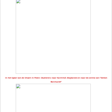
In het Spoor van de Shoah in Polen: Studiereis naar Kulmhof, Majdanek en naar de centra van “Aktion
Reinhardt”