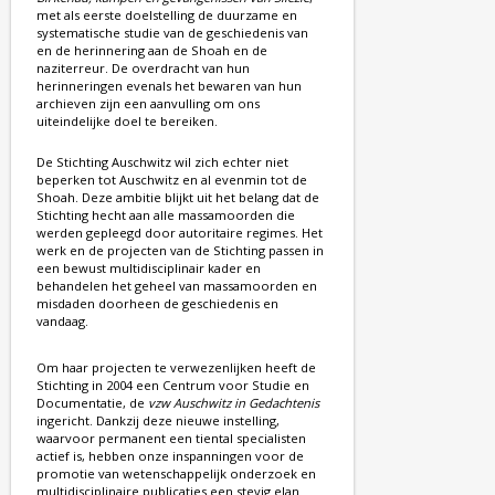
met als eerste doelstelling de duurzame en
systematische studie van de geschiedenis van
en de herinnering aan de Shoah en de
naziterreur. De overdracht van hun
herinneringen evenals het bewaren van hun
archieven zijn een aanvulling om ons
uiteindelijke doel te bereiken.
De Stichting Auschwitz wil zich echter niet
beperken tot Auschwitz en al evenmin tot de
Shoah. Deze ambitie blijkt uit het belang dat de
Stichting hecht aan alle massamoorden die
werden gepleegd door autoritaire regimes. Het
werk en de projecten van de Stichting passen in
een bewust multidisciplinair kader en
behandelen het geheel van massamoorden en
misdaden doorheen de geschiedenis en
vandaag.
Om haar projecten te verwezenlijken heeft de
Stichting in 2004 een Centrum voor Studie en
Documentatie, de
vzw Auschwitz in Gedachtenis
ingericht. Dankzij deze nieuwe instelling,
waarvoor permanent een tiental specialisten
actief is, hebben onze inspanningen voor de
promotie van wetenschappelijk onderzoek en
multidisciplinaire publicaties een stevig elan