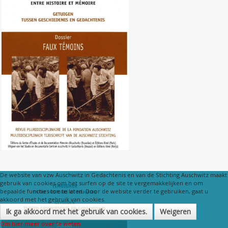
Nr. 106 (03/2010) Valse getuigen
De website van vzw Auschwitz in Gedachtenis en van de Stichting Auschwitz maakt
gebruik van cookies om het surfen op de site te vergemakkelijken en om
bepaalde functies toe te laten. Door de website verder te gebruiken, gaat u
akkoord met het gebruik van cookies.
Ik ga akkoord met het gebruik van cookies.
Weigeren
Om hier meer over te weten
Nr. 105 (12/2009) Charlotte Delbo