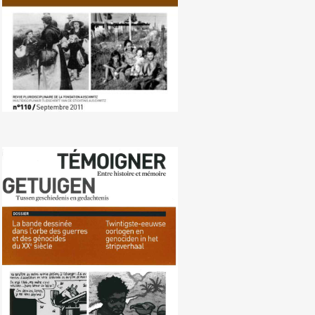
Nr. 109 (03/2011) Oorlogen en
genociden in het stripverhaal