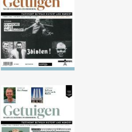
Nr. 134 (04/2022) De moord op
de ‘nuttelozen’
Nr. 133 (10/2021) 1918-1938: De
politisering van de muziek in
Europa