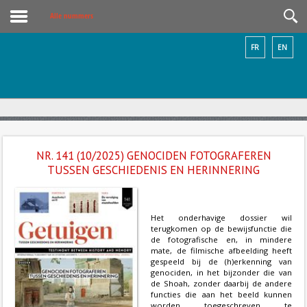
Alle nummers
FR
EN
NR. 141 (10/2025) GENOCIDEN FOTOGRAFEREN
TUSSEN GESCHIEDENIS EN HERINNERING
Het onderhavige dossier wil
terugkomen op de bewijsfunctie die
de fotografische en, in mindere
mate, de filmische afbeelding heeft
gespeeld bij de (h)erkenning van
genociden, in het bijzonder die van
de Shoah, zonder daarbij de andere
functies die aan het beeld kunnen
worden toegeschreven te