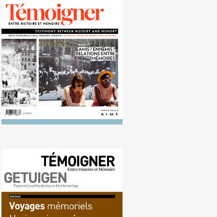
Nr. 117 (03/2013) Hoe
herinneringen zich tot elkaar
verhouden
Nr. 116 (09/2013)
Herdenkingsreizen