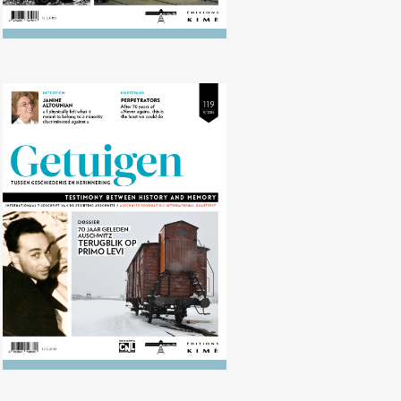
Nr. 119 (12/2014) 70 jaar geleden:
Auschwitz. Terugblik op Primo
Levi