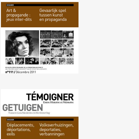
Nr. 111 (12/2011) Gevaarlijk spel
tussen kunst en propaganda
Nr. 110 (10/2011)
Volksverhuizingen, deportaties,
verbanningen