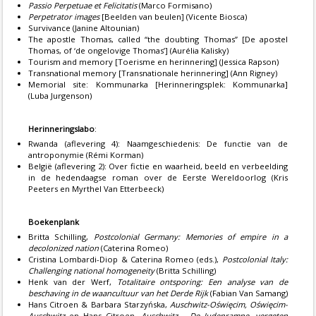
Passio Perpetuae et Felicitatis
(Marco Formisano)
Perpetrator images
[Beelden van beulen] (Vicente Biosca)
Survivance (Janine Altounian)
The apostle Thomas, called “the doubting Thomas” [De apostel
Thomas, of ‘de ongelovige Thomas’] (Aurélia Kalisky)
Tourism and memory [Toerisme en herinnering] (Jessica Rapson)
Transnational memory [Transnationale herinnering] (Ann Rigney)
Memorial site: Kommunarka [Herinneringsplek: Kommunarka]
(Luba Jurgenson)
Herinneringslabo
:
Rwanda (aflevering 4): Naamgeschiedenis: De functie van de
antroponymie (Rémi Korman)
België (aflevering 2): Over fictie en waarheid, beeld en verbeelding
in de hedendaagse roman over de Eerste Wereldoorlog (Kris
Peeters en Myrthel Van Etterbeeck)
Boekenplank
Britta Schilling,
Postcolonial Germany: Memories of empire in a
decolonized nation
(Caterina Romeo)
Cristina Lombardi-Diop & Caterina Romeo (eds.),
Postcolonial Italy:
Challenging national homogeneity
(Britta Schilling)
Henk van der Werf,
Totalitaire ontsporing: Een analyse van de
beschaving in de waancultuur van het Derde Rijk
(Fabian Van Samang)
Hans Citroen & Barbara Starzyńska,
Auschwitz-Oświęcim, Oświęcim-
Auschwitz
en Hans Citroen,
Auschwitz – De Judenrampe, vergeten