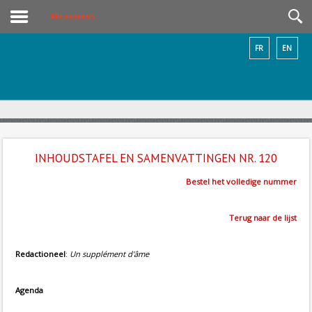
Alle nummers
FR
EN
INHOUDSTAFEL EN SAMENVATTINGEN NR. 120
Bestel het volledige nummer
Terug naar de lijst
Redactioneel
:
Un supplément d'âme
Agenda