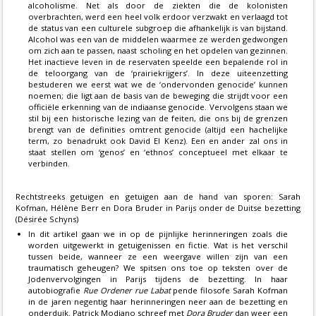
alcoholisme. Net als door de ziekten die de kolonisten
overbrachten, werd een heel volk erdoor verzwakt en verlaagd tot
de status van een culturele subgroep die afhankelijk is van bijstand.
Alcohol was een van de middelen waarmee ze werden gedwongen
om zich aan te passen, naast scholing en het opdelen van gezinnen.
Het inactieve leven in de reservaten speelde een bepalende rol in
de teloorgang van de ‘prairiekrijgers’. In deze uiteenzetting
bestuderen we eerst wat we de ‘ondervonden genocide’ kunnen
noemen; die ligt aan de basis van de beweging die strijdt voor een
officiële erkenning van de indiaanse genocide. Vervolgens staan we
stil bij een historische lezing van de feiten, die ons bij de grenzen
brengt van de definities omtrent genocide (altijd een hachelijke
term, zo benadrukt ook David El Kenz). Een en ander zal ons in
staat stellen om ‘genos’ en ‘ethnos’ conceptueel met elkaar te
verbinden.
Rechtstreeks getuigen en getuigen aan de hand van sporen: Sarah
Kofman, Hélène Berr en Dora Bruder in Parijs onder de Duitse bezetting
(Désirée Schyns)
In dit artikel gaan we in op de pijnlijke herinneringen zoals die
worden uitgewerkt in getuigenissen en fictie. Wat is het verschil
tussen beide, wanneer ze een weergave willen zijn van een
traumatisch geheugen? We spitsen ons toe op teksten over de
Jodenvervolgingen in Parijs tijdens de bezetting. In haar
autobiografie
Rue Ordener rue Labat
pende filosofe Sarah Kofman
in de jaren negentig haar herinneringen neer aan de bezetting en
onderduik. Patrick Modiano schreef met
Dora Bruder
dan weer een