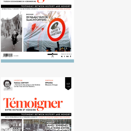
terreur in Argentinië, Chili en
Uruguay
Nr. 117 (03/2013) Hoe
herinneringen zich tot elkaar
verhouden