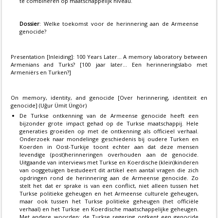
te combineren op maatschappelijk niveau.
Dossier
: Welke toekomst voor de herinnering aan de Armeense
genocide?
Presentation [Inleiding]: 100 Years Later… A memory laboratory between
Armenians and Turks? [100 jaar later… Een herinneringslabo met
Armeniërs en Turken?]
On memory, identity, and genocide [Over herinnering, identiteit en
genocide] (Uğur Ümit Üngör)
De Turkse ontkenning van de Armeense genocide heeft een
bijzonder grote impact gehad op de Turkse maatschappij. Hele
generaties groeiden op met de ontkenning als officieel verhaal.
Onderzoek naar mondelinge geschiedenis bij oudere Turken en
Koerden in Oost-Turkije toont echter aan dat deze mensen
levendige (post)herinneringen overhouden aan de genocide.
Uitgaande van interviews met Turkse en Koerdische (klein)kinderen
van ooggetuigen bestudeert dit artikel een aantal vragen die zich
opdringen rond de herinnering aan de Armeense genocide. Zo
stelt het dat er sprake is van een conflict, niet alleen tussen het
Turkse politieke geheugen en het Armeense culturele geheugen,
maar ook tussen het Turkse politieke geheugen (het officiële
verhaal) en het Turkse en Koerdische maatschappelijke geheugen.
Met andere woorden: de Turkse regering ontkent een genocide