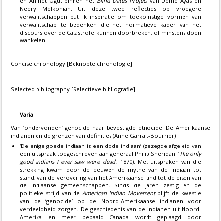
en Ahmet Ögüt binnen het
Blind Dates Project
van Defne Ayas en
Neery Melkonian. Uit deze twee reflecties op vroegere
verwantschappen put ik inspiratie om toekomstige vormen van
verwantschap te bedenken die het normatieve kader van het
discours over de Catastrofe kunnen doorbreken, of minstens doen
wankelen.
Concise chronology [Beknopte chronologie]
Selected bibliography [Selectieve bibliografie]
Varia
Van ‘ondervonden’ genocide naar bevestigde etnocide. De Amerikaanse
indianen en de grenzen van definities (Anne Garrait-Bourrier)
‘De enige goede indiaan is een dode indiaan’ (gezegde afgeleid van
een uitspraak toegeschreven aan generaal Philip Sheridan: ‘
The only
good Indians I ever saw were dead
’, 1870). Met uitspraken van die
strekking kwam door de eeuwen de mythe van de indiaan tot
stand, van de verovering van het Amerikaanse land tot de eisen van
de indiaanse gemeenschappen. Sinds de jaren zestig en de
politieke strijd van de
American Indian Movement
blijft de kwestie
van de ‘genocide’ op de Noord-Amerikaanse indianen voor
verdeeldheid zorgen. De geschiedenis van de indianen uit Noord-
Amerika en meer bepaald Canada wordt geplaagd door