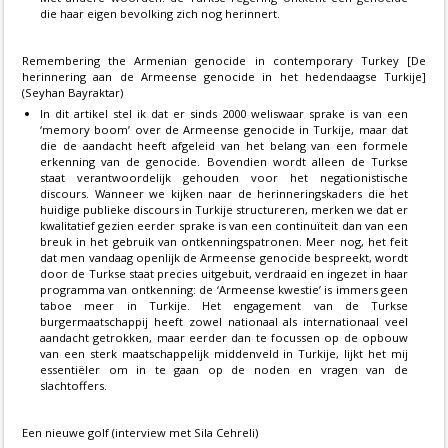
die haar eigen bevolking zich nog herinnert.
Remembering the Armenian genocide in contemporary Turkey [De
herinnering aan de Armeense genocide in het hedendaagse Turkije]
(Seyhan Bayraktar)
In dit artikel stel ik dat er sinds 2000 weliswaar sprake is van een
‘memory boom’ over de Armeense genocide in Turkije, maar dat
die de aandacht heeft afgeleid van het belang van een formele
erkenning van de genocide. Bovendien wordt alleen de Turkse
staat verantwoordelijk gehouden voor het negationistische
discours. Wanneer we kijken naar de herinneringskaders die het
huidige publieke discours in Turkije structureren, merken we dat er
kwalitatief gezien eerder sprake is van een continuïteit dan van een
breuk in het gebruik van ontkenningspatronen. Meer nog, het feit
dat men vandaag openlijk de Armeense genocide bespreekt, wordt
door de Turkse staat precies uitgebuit, verdraaid en ingezet in haar
programma van ontkenning: de ‘Armeense kwestie’ is immers geen
taboe meer in Turkije. Het engagement van de Turkse
burgermaatschappij heeft zowel nationaal als internationaal veel
aandacht getrokken, maar eerder dan te focussen op de opbouw
van een sterk maatschappelijk middenveld in Turkije, lijkt het mij
essentiëler om in te gaan op de noden en vragen van de
slachtoffers.
Een nieuwe golf (interview met Sila Cehreli)