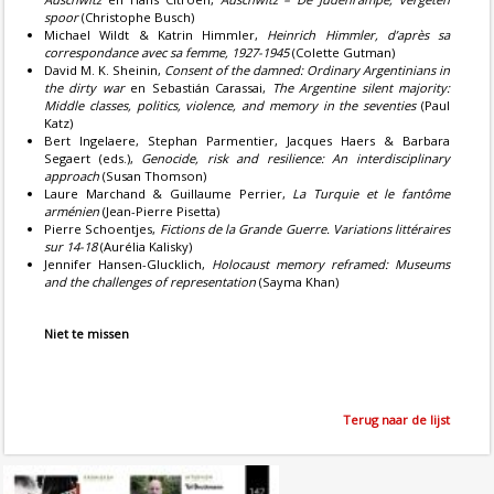
spoor
(Christophe Busch)
Michael Wildt & Katrin Himmler,
Heinrich Himmler, d’après sa
correspondance avec sa femme, 1927-1945
(Colette Gutman)
David M. K. Sheinin,
Consent of the damned: Ordinary Argentinians in
the dirty war
en Sebastián Carassai,
The Argentine silent majority:
Middle classes, politics, violence, and memory in the seventies
(Paul
Katz)
Bert Ingelaere, Stephan Parmentier, Jacques Haers & Barbara
Segaert (eds.),
Genocide, risk and resilience: An interdisciplinary
approach
(Susan Thomson)
Laure Marchand & Guillaume Perrier,
La Turquie et le fantôme
arménien
(Jean-Pierre Pisetta)
Pierre Schoentjes,
Fictions de la Grande Guerre. Variations littéraires
sur 14-18
(Aurélia Kalisky)
Jennifer Hansen-Glucklich,
Holocaust memory reframed: Museums
and the challenges of representation
(Sayma Khan)
Niet te missen
Terug naar de lijst