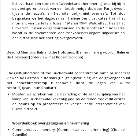
fictieverhaal, een soort van ‘tweedehands herinnering’ waarbij hij in
de voetsporen treedt van een Joods meisje dat door Parijs dwaalt
tijdens de razzia’s, en het uiteindelijk niet overleeft. Tot slot
bespreken we het dagboek van Hélène Berr, dat dateert van het
moment van de feiten, tussen 1942 en 1944. Welk effect heeft het
tijdverschil tussen de gebeurtenissen en de schriftuur? In hoeverre
wordt in de documenten een ‘toekomstverlangen’ uitgedrukt en
een historische herinnering overgeleverd?
Beyond Memory: Italy and the Holocaust [De herinnering voorbij: Italië en
de Holocaust] (interview met Robert Gordon)
The (self?)liberation of the Buchenwald concentration camp prisoners as
viewed by German historians [De (zelf?)bevrijding van de gevangenen uit
het concentratiekamp Buchenwald door de ogen van Duitse
historici] (Jean-Louis Rouhart)
Moeten we spreken van de bevrijding of de zelfbevrijding van het
kamp van Buchenwald? Zeventig jaar na de feiten maakt dit artikel
de balans op en presenteert de verschillende interpretaties van
Duitse historici.
Woordenboek over getuigenis en herinnering
Communicative memory [Communicatieve herinnering] (Clotilde
Coueille)