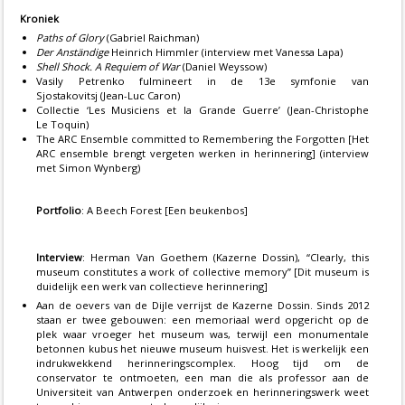
Kroniek
Paths of Glory
(Gabriel Raichman)
Der Anständige
Heinrich Himmler (interview met Vanessa Lapa)
Shell Shock. A Requiem of War
(Daniel Weyssow)
Vasily Petrenko fulmineert in de 13e symfonie van
Sjostakovitsj (Jean-Luc Caron)
Collectie ‘Les Musiciens et la Grande Guerre’ (Jean-Christophe
Le Toquin)
The ARC Ensemble committed to Remembering the Forgotten [Het
ARC ensemble brengt vergeten werken in herinnering] (interview
met Simon Wynberg)
Portfolio
: A Beech Forest [Een beukenbos]
Interview
: Herman Van Goethem (Kazerne Dossin), “Clearly, this
museum constitutes a work of collective memory” [Dit museum is
duidelijk een werk van collectieve herinnering]
Aan de oevers van de Dijle verrijst de Kazerne Dossin. Sinds 2012
staan er twee gebouwen: een memoriaal werd opgericht op de
plek waar vroeger het museum was, terwijl een monumentale
betonnen kubus het nieuwe museum huisvest. Het is werkelijk een
indrukwekkend herinneringscomplex. Hoog tijd om de
conservator te ontmoeten, een man die als professor aan de
Universiteit van Antwerpen onderzoek en herinneringswerk weet