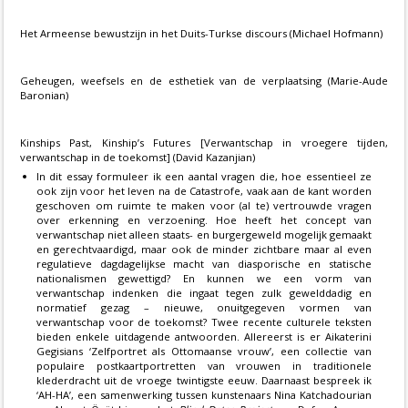
Het Armeense bewustzijn in het Duits-Turkse discours (Michael Hofmann)
Geheugen, weefsels en de esthetiek van de verplaatsing (Marie-Aude
Baronian)
Kinships Past, Kinship’s Futures [Verwantschap in vroegere tijden,
verwantschap in de toekomst] (David Kazanjian)
In dit essay formuleer ik een aantal vragen die, hoe essentieel ze
ook zijn voor het leven na de Catastrofe, vaak aan de kant worden
geschoven om ruimte te maken voor (al te) vertrouwde vragen
over erkenning en verzoening. Hoe heeft het concept van
verwantschap niet alleen staats- en burgergeweld mogelijk gemaakt
en gerechtvaardigd, maar ook de minder zichtbare maar al even
regulatieve dagdagelijkse macht van diasporische en statische
nationalismen gewettigd? En kunnen we een vorm van
verwantschap indenken die ingaat tegen zulk gewelddadig en
normatief gezag – nieuwe, onuitgegeven vormen van
verwantschap voor de toekomst? Twee recente culturele teksten
bieden enkele uitdagende antwoorden. Allereerst is er Aikaterini
Gegisians ‘Zelfportret als Ottomaanse vrouw’, een collectie van
populaire postkaartportretten van vrouwen in traditionele
klederdracht uit de vroege twintigste eeuw. Daarnaast bespreek ik
‘AH-HA’, een samenwerking tussen kunstenaars Nina Katchadourian