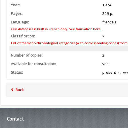
Year:
1974
Pages:
229 p.
Language:
français
Our databases is built in French only. See translation here.
Classification:
>
List of thematic/chronological categories (with corresponding codes) from the
Number of copies:
2
Available for consultation:
yes
Status:
présent
(prése
Back
Contact