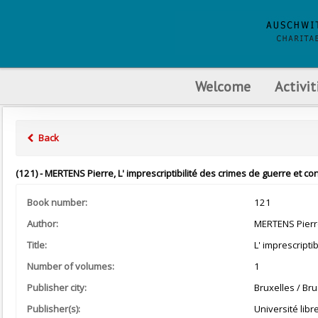
Welcome
Activit
Back
(121) - MERTENS Pierre, L' imprescriptibilité des crimes de guerre et con
Book number:
121
Author:
MERTENS Pierr
Title:
L' imprescripti
Number of volumes:
1
Publisher city:
Bruxelles / Bru
Publisher(s):
Université libr