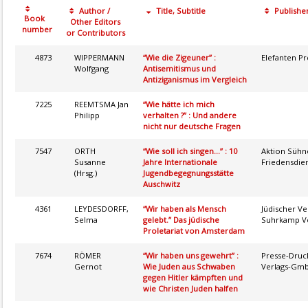
Author /
Title, Subtitle
Publishe
Book
Other Editors
number
or Contributors
4873
WIPPERMANN
“Wie die Zigeuner” :
Elefanten Pr
Wolfgang
Antisemitismus und
Antiziganismus im Vergleich
7225
REEMTSMA Jan
“Wie hätte ich mich
Philipp
verhalten ?” : Und andere
nicht nur deutsche Fragen
7547
ORTH
“Wie soll ich singen...” : 10
Aktion Sühn
Susanne
Jahre Internationale
Friedensdie
(Hrsg.)
Jugendbegegnungsstätte
Auschwitz
4361
LEYDESDORFF,
“Wir haben als Mensch
Jüdischer Ve
Selma
gelebt.” Das jüdische
Suhrkamp V
Proletariat von Amsterdam
7674
RÖMER
“Wir haben uns gewehrt” :
Presse-Druc
Gernot
Wie Juden aus Schwaben
Verlags-Gm
gegen Hitler kämpften und
wie Christen Juden halfen