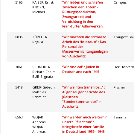
5165
KAISER, Ernst;
“Wir lebten und schliefen
Campus
KNORN,
zwischen den Toten” -
Michael
Rüstungsproduktion,
Zwangsarbeit und
Vernichtung in den
Frankfurter Adlerwerken.
8036
ZÜRCHER
“Wir machten die schwarze
Traugott Ba
Regula
Arbeit des Holocaust” : Das
Personal der
Massenvernichtungsanlagen
von Auschwitz
7861
SCHNEIDER
“Wir sind da!” : Juden in
Der Hörverl
Richard Chaim
Deutschland nach 1945
BUBIS Ignatz
5418
GREIF Gideon
“Wir weinten tränenlos...” :
Fischer
Matthias
Augenzeugenberichte des
Schmidt
jüdischen
“Sonderkommandos” in
Auschwitz
6563
WOJAK
“Wir werden auch weiterhin
Temmen
Andreas
unsere Pflicht tun” :
WOJAK
Kriegsbriefe einer Familie
Andreas
in Deutschland 1939 - 1945