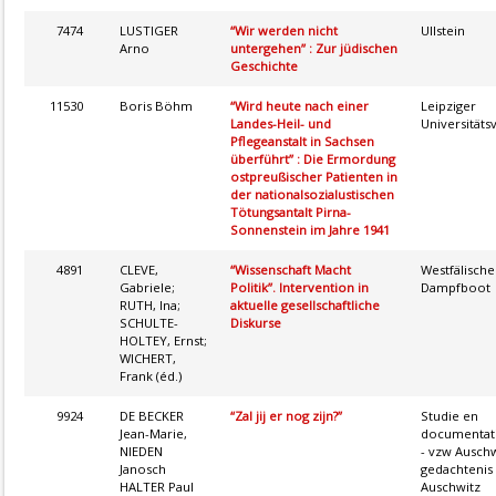
7474
LUSTIGER
“Wir werden nicht
Ullstein
Arno
untergehen” : Zur jüdischen
Geschichte
11530
Boris Böhm
“Wird heute nach einer
Leipziger
Landes-Heil- und
Universitäts
Pflegeanstalt in Sachsen
überführt” : Die Ermordung
ostpreußischer Patienten in
der nationalsozialustischen
Tötungsantalt Pirna-
Sonnenstein im Jahre 1941
4891
CLEVE,
“Wissenschaft Macht
Westfälische
Gabriele;
Politik”. Intervention in
Dampfboot
RUTH, Ina;
aktuelle gesellschaftliche
SCHULTE-
Diskurse
HOLTEY, Ernst;
WICHERT,
Frank (éd.)
9924
DE BECKER
“Zal jij er nog zijn?”
Studie en
Jean-Marie,
documentat
NIEDEN
- vzw Auschw
Janosch
gedachtenis 
HALTER Paul
Auschwitz