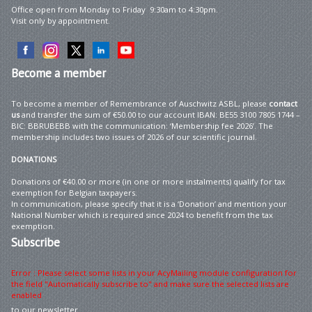
Office open from Monday to Friday 9:30am to 4:30pm.
Visit only by appointment.
Become
a member
To become a member of Remembrance of Auschwitz ASBL, please
contact
us
and transfer the sum of €50.00 to our account IBAN: BE55 3100 7805 1744 –
BIC: BBRUBEBB with the communication: ‘Membership fee 2026’. The
membership includes two issues of 2026 of our scientific journal.
DONATIONS
Donations of €40.00 or more (in one or more instalments) qualify for tax
exemption for Belgian taxpayers.
In communication, please specify that it is a ‘Donation’ and mention your
National Number which is required since 2024 to benefit from the tax
exemption.
Subscribe
Error : Please select some lists in your AcyMailing module configuration for
the field "Automatically subscribe to" and make sure the selected lists are
enabled
to our newsletter