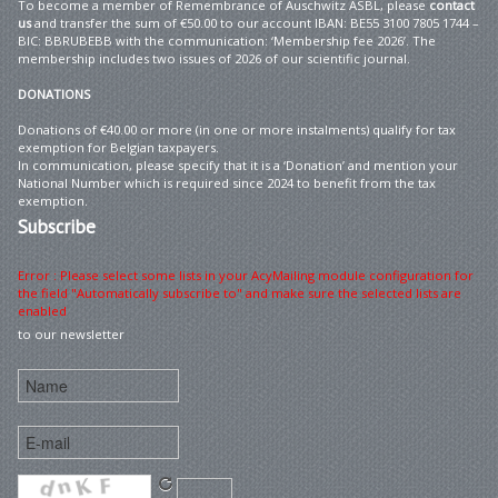
To become a member of Remembrance of Auschwitz ASBL, please
contact
us
and transfer the sum of €50.00 to our account IBAN: BE55 3100 7805 1744 –
BIC: BBRUBEBB with the communication: ‘Membership fee 2026’. The
membership includes two issues of 2026 of our scientific journal.
DONATIONS
Donations of €40.00 or more (in one or more instalments) qualify for tax
exemption for Belgian taxpayers.
In communication, please specify that it is a ‘Donation’ and mention your
National Number which is required since 2024 to benefit from the tax
exemption.
Subscribe
Error : Please select some lists in your AcyMailing module configuration for
the field "Automatically subscribe to" and make sure the selected lists are
enabled
to our newsletter