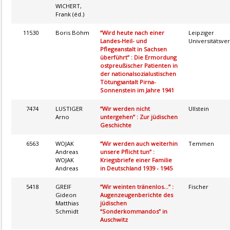
WICHERT,
Frank (éd.)
11530
Boris Böhm
“Wird heute nach einer
Leipziger
Landes-Heil- und
Universitätsver
Pflegeanstalt in Sachsen
überführt” : Die Ermordung
ostpreußischer Patienten in
der nationalsozialustischen
Tötungsantalt Pirna-
Sonnenstein im Jahre 1941
7474
LUSTIGER
“Wir werden nicht
Ullstein
Arno
untergehen” : Zur jüdischen
Geschichte
6563
WOJAK
“Wir werden auch weiterhin
Temmen
Andreas
unsere Pflicht tun” :
WOJAK
Kriegsbriefe einer Familie
Andreas
in Deutschland 1939 - 1945
5418
GREIF
“Wir weinten tränenlos...” :
Fischer
Gideon
Augenzeugenberichte des
Matthias
jüdischen
Schmidt
“Sonderkommandos” in
Auschwitz