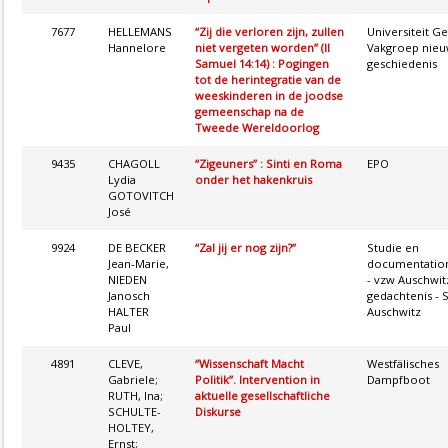
7677
HELLEMANS
“Zij die verloren zijn, zullen
Universiteit Ge
Hannelore
niet vergeten worden” (II
Vakgroep nieu
Samuel 14:14) : Pogingen
geschiedenis
tot de herintegratie van de
weeskinderen in de joodse
gemeenschap na de
Tweede Wereldoorlog
9435
CHAGOLL
“Zigeuners” : Sinti en Roma
EPO
Lydia
onder het hakenkruis
GOTOVITCH
José
9924
DE BECKER
“Zal jij er nog zijn?”
Studie en
Jean-Marie,
documentatio
NIEDEN
- vzw Auschwit
Janosch
gedachtenis - S
HALTER
Auschwitz
Paul
4891
CLEVE,
“Wissenschaft Macht
Westfälisches
Gabriele;
Politik”. Intervention in
Dampfboot
RUTH, Ina;
aktuelle gesellschaftliche
SCHULTE-
Diskurse
HOLTEY,
Ernst;