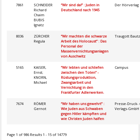
7861
SCHNEIDER
“Wir sind da!” : Juden in
Der Hörverlag
Richard
Deutschland nach 1945
Chaim
BUBIS
Ignatz
8036
ZÜRCHER
“Wir machten die schwarze
Traugott Bautz
Regula
Arbeit des Holocaust” : Das
Personal der
Massenvernichtungsanlagen
von Auschwitz
5165
KAISER,
“Wir lebten und schliefen
Campus
Ernst;
zwischen den Toten” -
KNORN,
Rüstungsproduktion,
Michael
Zwangsarbeit und
Vernichtung in den
Frankfurter Adlerwerken.
7674
RÖMER
“Wir haben uns gewehrt” :
Presse-Druck-
Gernot
Wie Juden aus Schwaben
Verlags-GmbH
gegen Hitler kämpften und
wie Christen Juden halfen
Page 1 of 986 Results 1 - 15 of 14779