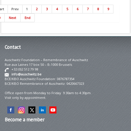
art
Prev
1
2
3
4
5
6
7
8
9
0
Next
End
Contact
Auschwitz Foundation – Remembrance of Auschwitz
Rue aux Laines 17 box 50 – B-1000 Brussels
+32 (0)2 512 79 98
info@auschwitz.be
BCE/KBO Auschwitz Foundation: 0876787354
BCE/KBO Remembrance of Auschwitz: 0420667323
Office open from Monday to Friday 9:30am to 4:30pm.
Visit only by appointment.
Become
a member