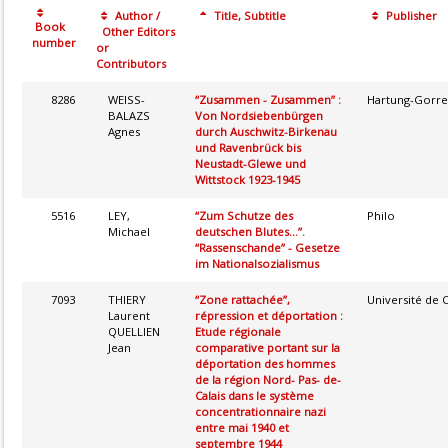
Author /
Title, Subtitle
Publisher
Book
Other Editors
number
or
Contributors
8286
WEISS-
“Zusammen - Zusammen” :
Hartung-Gorre
BALAZS
Von Nordsiebenbürgen
Agnes
durch Auschwitz-Birkenau
und Ravenbrück bis
Neustadt-Glewe und
Wittstock 1923-1945
5516
LEY,
“Zum Schutze des
Philo
Michael
deutschen Blutes...”.
“Rassenschande” - Gesetze
im Nationalsozialismus
7093
THIERY
“Zone rattachée”,
Université de 
Laurent
répression et déportation :
QUELLIEN
Etude régionale
Jean
comparative portant sur la
déportation des hommes
de la région Nord- Pas- de-
Calais dans le système
concentrationnaire nazi
entre mai 1940 et
septembre 1944