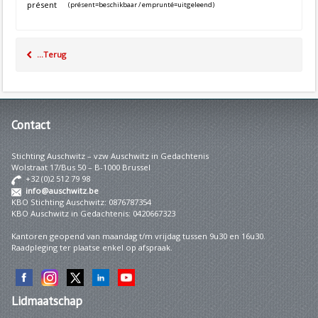
présent
(présent=beschikbaar / emprunté=uitgeleend)
...Terug
Contact
Stichting Auschwitz – vzw Auschwitz in Gedachtenis
Wolstraat 17/Bus 50 – B-1000 Brussel
+32 (0)2 512 79 98
info@auschwitz.be
KBO Stichting Auschwitz: 0876787354
KBO Auschwitz in Gedachtenis: 0420667323
Kantoren geopend van maandag t/m vrijdag tussen 9u30 en 16u30.
Raadpleging ter plaatse enkel op afspraak.
Lidmaatschap