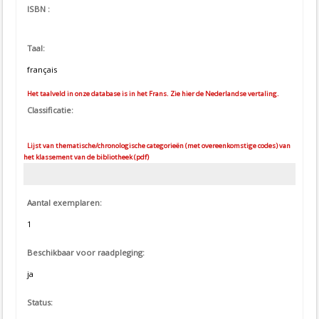
ISBN :
Taal:
français
Het taalveld in onze database is in het Frans. Zie hier de Nederlandse vertaling.
Classificatie:
Lijst van thematische/chronologische categorieën (met overeenkomstige codes) van
het klassement van de bibliotheek (pdf)
Aantal exemplaren:
1
Beschikbaar voor raadpleging:
ja
Status: