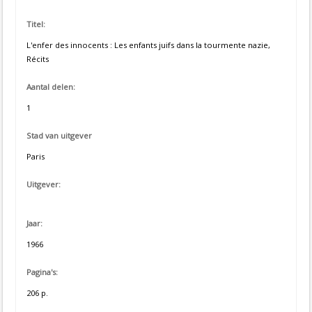
Titel:
L'enfer des innocents : Les enfants juifs dans la tourmente nazie,
Récits
Aantal delen:
1
Stad van uitgever
Paris
Uitgever:
Jaar:
1966
Pagina's:
206 p.