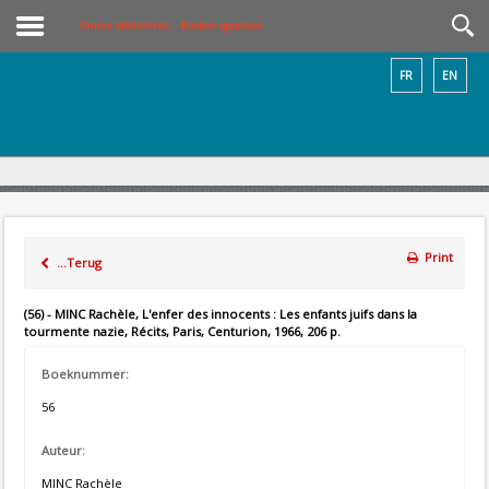
Online bibliotheek – Boeken opzoeken
FR
EN
Print
...Terug
(56) - MINC Rachèle, L'enfer des innocents : Les enfants juifs dans la
tourmente nazie, Récits, Paris, Centurion, 1966, 206 p.
Boeknummer:
56
Auteur:
MINC Rachèle