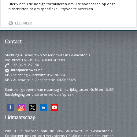
Hier vindt u de nodige formulieren om u te abonneren op onze
tijdschriften of om specifieke uitgaven te bestellen.
LEES MEER
Contact
Stichting Auschwitz – vzw Auschwitz in Gedachtenis
Wolstraat 17/Bus 50 – B-1000 Brussel
+32 (0)2 512 79 98
info@auschwitz.be
KBO Stichting Auschwitz: 0876787354
KBO Auschwitz in Gedachtenis: 0420667323
Kantoren geopend van maandag t/m vrijdag tussen 9u30 en 16u30.
Raadpleging ter plaatse enkel op afspraak.
Lidmaatschap
Wilt u lid worden van de vzw Auschwitz in Gedachtenis?
Contacteer ons
en stort vervolgens € 50,00 op rekeningnummer