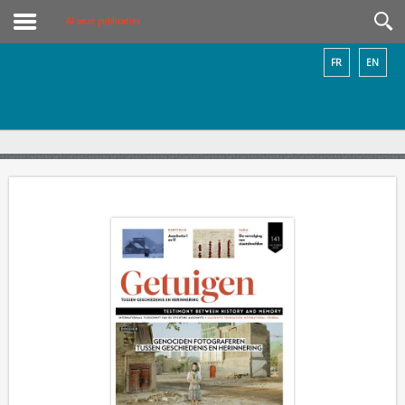
Al onze publicaties
FR
EN