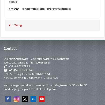
Status:
présent
(présent=beschikbaar / emprunté=uitgeleend)
...Terug
Contact
Stichting Auschwitz – vzw Auschwitz in Gedachtenis
Wolstraat 17/Bus 50 – B-1000 Brussel
+32 (0)2 512 79 98
info@auschwitz.be
KBO Stichting Auschwitz: 0876787354
KBO Auschwitz in Gedachtenis: 0420667323
Kantoren geopend van maandag t/m vrijdag tussen 9u30 en 16u30.
Raadpleging ter plaatse enkel op afspraak.