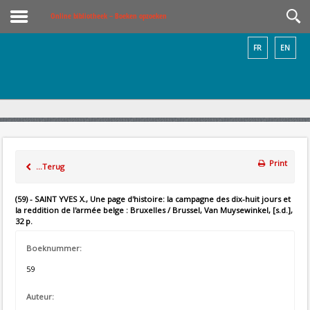
Online bibliotheek – Boeken opzoeken
FR
EN
Print
...Terug
(59) - SAINT YVES X., Une page d'histoire: la campagne des dix-huit jours et
la reddition de l'armée belge : Bruxelles / Brussel, Van Muysewinkel, [s.d.],
32 p.
Boeknummer:
59
Auteur: