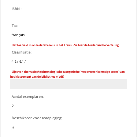
ISBN :
Taal:
français
Het taalveld in onze database is in het Frans. Zie hier de Nederlandse vertaling.
Classificatie:
4.2 / 6.1.1
Lijst van thematische/chronologische categorieën (met overeenkomstige codes) van
het klassement van de bibliotheek (pdf)
Aantal exemplaren:
2
Beschikbaar voor raadpleging:
ja