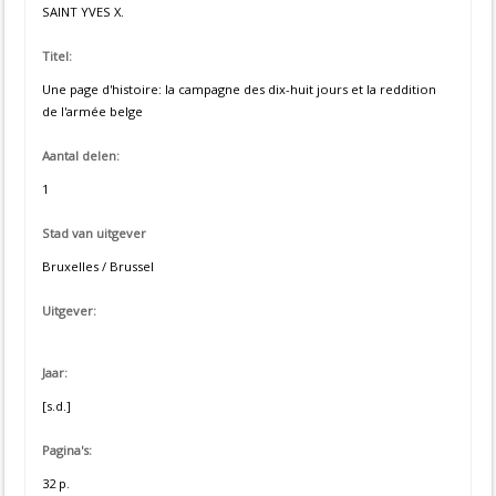
SAINT YVES X.
Titel:
Une page d'histoire: la campagne des dix-huit jours et la reddition
de l'armée belge
Aantal delen:
1
Stad van uitgever
Bruxelles / Brussel
Uitgever:
Jaar:
[s.d.]
Pagina's:
32 p.