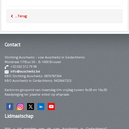
...Terug
Contact
Stichting Auschwitz – vzw Auschwitz in Gedachtenis
Wolstraat 17/Bus 50 – B-1000 Brussel
+32 (0)2 512 79 98
info@auschwitz.be
KBO Stichting Auschwitz: 0876787354
KBO Auschwitz in Gedachtenis: 0420667323
Kantoren geopend van maandag t/m vrijdag tussen 9u30 en 16u30.
Raadpleging ter plaatse enkel op afspraak.
Lidmaatschap
Wilt u lid worden van de vzw Auschwitz in Gedachtenis?