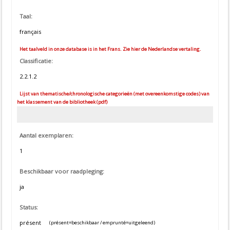
Taal:
français
Het taalveld in onze database is in het Frans. Zie hier de Nederlandse vertaling.
Classificatie:
2.2.1.2
Lijst van thematische/chronologische categorieën (met overeenkomstige codes) van
het klassement van de bibliotheek (pdf)
Aantal exemplaren:
1
Beschikbaar voor raadpleging:
ja
Status:
présent
(présent=beschikbaar / emprunté=uitgeleend)