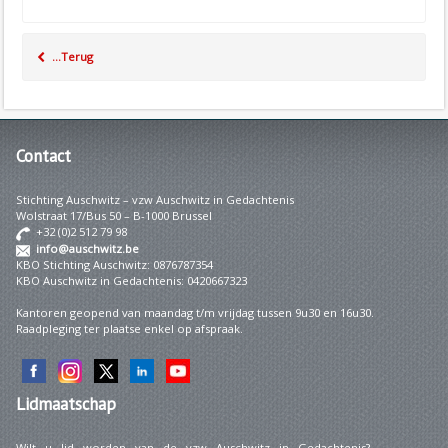
...Terug
Contact
Stichting Auschwitz – vzw Auschwitz in Gedachtenis
Wolstraat 17/Bus 50 – B-1000 Brussel
+32 (0)2 512 79 98
info@auschwitz.be
KBO Stichting Auschwitz: 0876787354
KBO Auschwitz in Gedachtenis: 0420667323
Kantoren geopend van maandag t/m vrijdag tussen 9u30 en 16u30.
Raadpleging ter plaatse enkel op afspraak.
Lidmaatschap
Wilt u lid worden van de vzw Auschwitz in Gedachtenis?