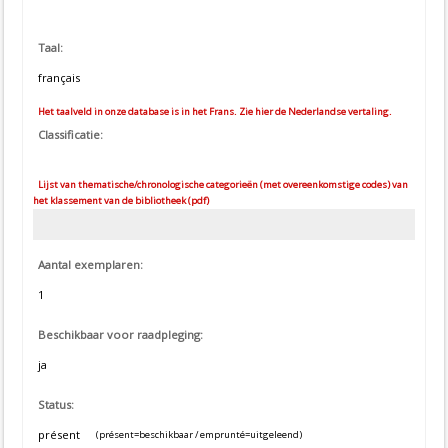
Taal:
français
Het taalveld in onze database is in het Frans. Zie hier de Nederlandse vertaling.
Classificatie:
Lijst van thematische/chronologische categorieën (met overeenkomstige codes) van
het klassement van de bibliotheek (pdf)
Aantal exemplaren:
1
Beschikbaar voor raadpleging:
ja
Status:
présent
(présent=beschikbaar / emprunté=uitgeleend)