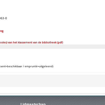
063-0
ing.
des) van het klassement van de bibliotheek (pdf)
ent=beschikbaar / emprunté=uitgeleend)
Lidmaatschap