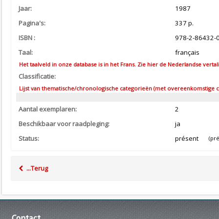
Jaar:
1987
Pagina's:
337 p.
ISBN :
978-2-86432-
Taal:
français
Het taalveld in onze database is in het Frans. Zie hier de Nederlandse vertal
Classificatie:
Lijst van thematische/chronologische categorieën (met overeenkomstige co
Aantal exemplaren:
2
Beschikbaar voor raadpleging:
ja
Status:
présent
(prés
...Terug
Contact