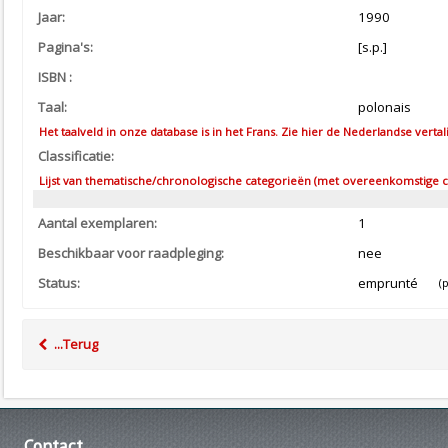
Jaar:
1990
Pagina's:
[s.p.]
ISBN :
Taal:
polonais
Het taalveld in onze database is in het Frans. Zie hier de Nederlandse vertal
Classificatie:
Lijst van thematische/chronologische categorieën (met overeenkomstige co
Aantal exemplaren:
1
Beschikbaar voor raadpleging:
nee
Status:
emprunté
(pré
...Terug
Contact