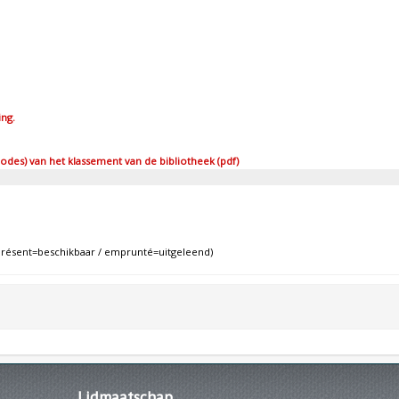
ing.
des) van het klassement van de bibliotheek (pdf)
sent=beschikbaar / emprunté=uitgeleend)
Lidmaatschap