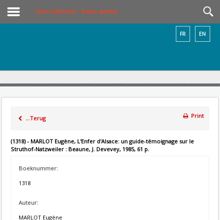
Online bibliotheek – Boeken opzoeken
FR
EN
Print
...Terug
(1318) - MARLOT Eugène, L'Enfer d'Alsace: un guide-témoignage sur le
Struthof-Natzweiler : Beaune, J. Devevey, 1985, 61 p.
Boeknummer:
1318
Auteur:
MARLOT Eugène