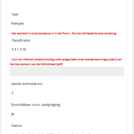
Taal:
français
Het taalveld in onze database is in het Frans. Zie hier de Nederlandse vertaling.
Classificatie:
7.3.1.3.10
Lijst van thematische/chronologische categorieën (met overeenkomstige codes) van
het klassement van de bibliotheek (pdf)
Aantal exemplaren:
2
Beschikbaar voor raadpleging:
ja
Status: