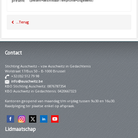
présent
(présent=beschikbaar / emprunté=uitgeleend)
...Terug
Contact
Stichting Auschwitz – vzw Auschwitz in Gedachtenis
Wolstraat 17/Bus 50 – B-1000 Brussel
+32 (0)2 512 79 98
info@auschwitz.be
KBO Stichting Auschwitz: 0876787354
KBO Auschwitz in Gedachtenis: 0420667323
Kantoren geopend van maandag t/m vrijdag tussen 9u30 en 16u30.
Raadpleging ter plaatse enkel op afspraak.
Lidmaatschap