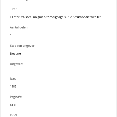
Titel:
L'Enfer d'Alsace: un guide-témoignage sur le Struthof-Natzweiler
Aantal delen:
1
Stad van uitgever
Beaune
Uitgever:
Jaar:
1985
Pagina's:
61 p.
ISBN :