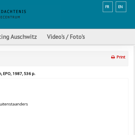
FR
EN
ting Auschwitz
Video's / Foto's
Print
, EPO, 1987, 536 p.
buitenstaanders