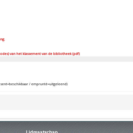
ing.
des) van het klassement van de bibliotheek (pdf)
ent=beschikbaar / emprunté=uitgeleend)
Lidmaatschap