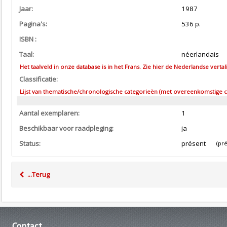
Jaar:
1987
Pagina's:
536 p.
ISBN :
Taal:
néerlandais
Het taalveld in onze database is in het Frans. Zie hier de Nederlandse vertal
Classificatie:
Lijst van thematische/chronologische categorieën (met overeenkomstige co
Aantal exemplaren:
1
Beschikbaar voor raadpleging:
ja
Status:
présent
(prés
...Terug
Contact