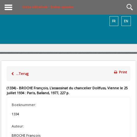
Online bibliotheek – Boeken opzoeken
FR
EN
Print
...Terug
(1334) - BROCHE François, L’assassinat du chancelier Dollfuss, Vienne le 25
juillet 1934 : Paris, Balland, 1977, 227 p.
Boeknummer:
1334
Auteur:
BROCHE François