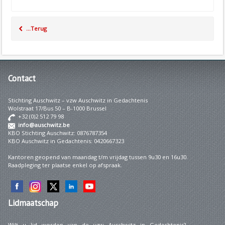
...Terug
Contact
Stichting Auschwitz – vzw Auschwitz in Gedachtenis
Wolstraat 17/Bus 50 – B-1000 Brussel
+32 (0)2 512 79 98
info@auschwitz.be
KBO Stichting Auschwitz: 0876787354
KBO Auschwitz in Gedachtenis: 0420667323
Kantoren geopend van maandag t/m vrijdag tussen 9u30 en 16u30.
Raadpleging ter plaatse enkel op afspraak.
Lidmaatschap
Wilt u lid worden van de vzw Auschwitz in Gedachtenis?