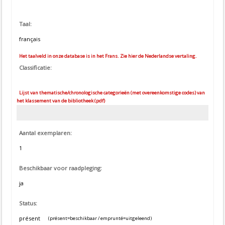
Taal:
français
Het taalveld in onze database is in het Frans. Zie hier de Nederlandse vertaling.
Classificatie:
Lijst van thematische/chronologische categorieën (met overeenkomstige codes) van
het klassement van de bibliotheek (pdf)
Aantal exemplaren:
1
Beschikbaar voor raadpleging:
ja
Status:
présent
(présent=beschikbaar / emprunté=uitgeleend)