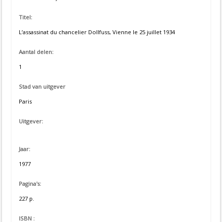
Titel:
L’assassinat du chancelier Dollfuss, Vienne le 25 juillet 1934
Aantal delen:
1
Stad van uitgever
Paris
Uitgever:
Jaar:
1977
Pagina's:
227 p.
ISBN :