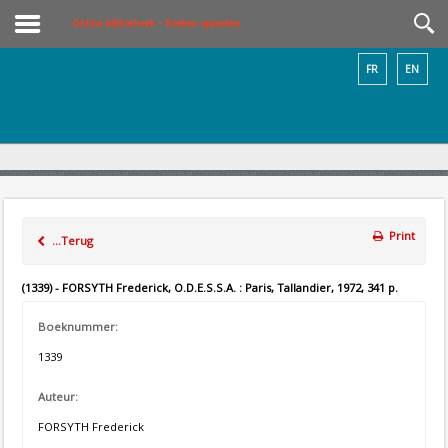
Online bibliotheek – Boeken opzoeken
FR
EN
Print
...Terug
(1339) - FORSYTH Frederick, O.D.E.S.S.A. : Paris, Tallandier, 1972, 341 p.
Boeknummer:
1339
Auteur:
FORSYTH Frederick