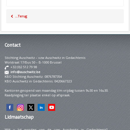
...Terug
Contact
Stichting Auschwitz – vzw Auschwitz in Gedachtenis
Wolstraat 17/Bus 50 – B-1000 Brussel
+32 (0)2 512 79 98
info@auschwitz.be
KBO Stichting Auschwitz: 0876787354
KBO Auschwitz in Gedachtenis: 0420667323
Kantoren geopend van maandag t/m vrijdag tussen 9u30 en 16u30.
Raadpleging ter plaatse enkel op afspraak.
Lidmaatschap
Wilt u lid worden van de vzw Auschwitz in Gedachtenis?