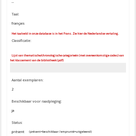
--
Taal:
français
Het taalveld in onze database is in het Frans. Zie hier de Nederlandse vertaling.
Classificatie:
Lijst van thematische/chronologische categorieën (met overeenkomstige codes) van
het klassement van de bibliotheek (pdf)
Aantal exemplaren:
2
Beschikbaar voor raadpleging:
ja
Status:
présent
(présent=beschikbaar / emprunté=uitgeleend)