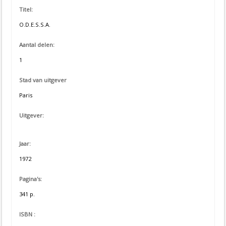
Titel:
O.D.E.S.S.A.
Aantal delen:
1
Stad van uitgever
Paris
Uitgever:
Jaar:
1972
Pagina's:
341 p.
ISBN :