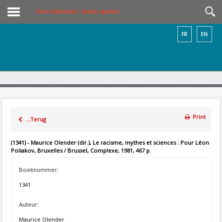
Online bibliotheek – Boeken opzoeken
FR
EN
Print
...Terug
(1341) - Maurice Olender (dir.), Le racisme, mythes et sciences : Pour Léon
Poliakov, Bruxelles / Brussel, Complexe, 1981, 467 p.
Boeknummer:
1341
Auteur:
Maurice Olender