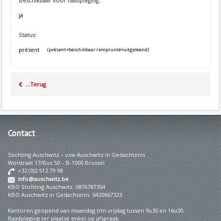
Beschikbaar voor raadpleging:
ja
Status:
présent
(présent=beschikbaar / emprunté=uitgeleend)
...Terug
Contact
Stichting Auschwitz – vzw Auschwitz in Gedachtenis
Wolstraat 17/Bus 50 – B-1000 Brussel
+32 (0)2 512 79 98
info@auschwitz.be
KBO Stichting Auschwitz: 0876787354
KBO Auschwitz in Gedachtenis: 0420667323
Kantoren geopend van maandag t/m vrijdag tussen 9u30 en 16u30.
Raadpleging ter plaatse enkel op afspraak.