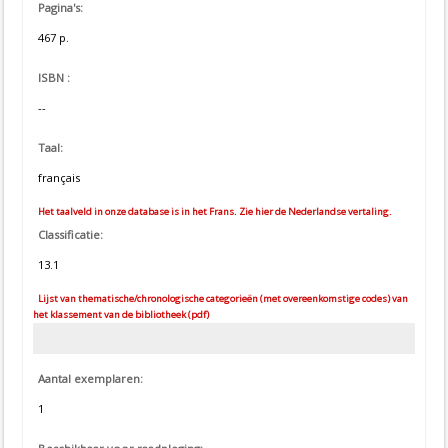
Pagina's:
467 p.
ISBN :
--
Taal:
français
Het taalveld in onze database is in het Frans. Zie hier de Nederlandse vertaling.
Classificatie:
13.1
Lijst van thematische/chronologische categorieën (met overeenkomstige codes) van
het klassement van de bibliotheek (pdf)
Aantal exemplaren:
1