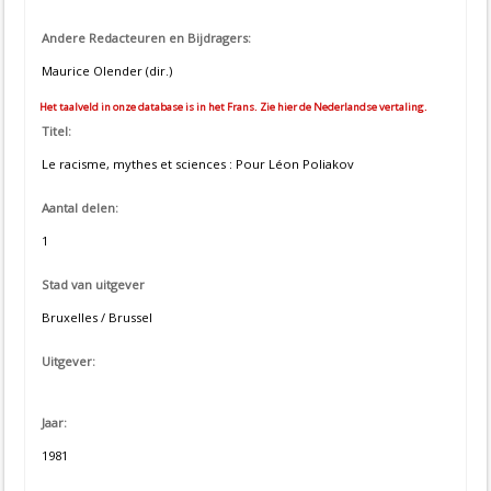
Andere Redacteuren en Bijdragers:
Maurice Olender (dir.)
Het taalveld in onze database is in het Frans. Zie hier de Nederlandse vertaling.
Titel:
Le racisme, mythes et sciences : Pour Léon Poliakov
Aantal delen:
1
Stad van uitgever
Bruxelles / Brussel
Uitgever:
Jaar:
1981