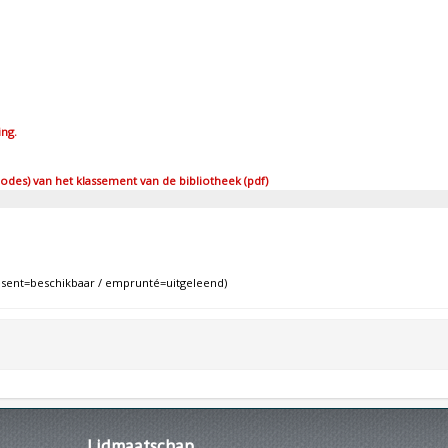
ing.
des) van het klassement van de bibliotheek (pdf)
ent=beschikbaar / emprunté=uitgeleend)
Lidmaatschap