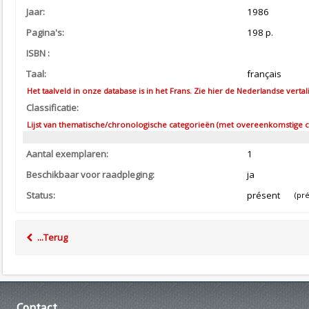
Jaar:
1986
Pagina's:
198 p.
ISBN :
Taal:
français
Het taalveld in onze database is in het Frans. Zie hier de Nederlandse vertal
Classificatie:
Lijst van thematische/chronologische categorieën (met overeenkomstige co
Aantal exemplaren:
1
Beschikbaar voor raadpleging:
ja
Status:
présent
(prés
...Terug
Contact