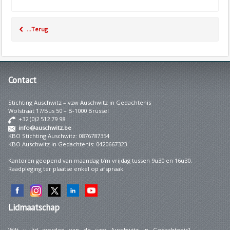
...Terug
Contact
Stichting Auschwitz – vzw Auschwitz in Gedachtenis
Wolstraat 17/Bus 50 – B-1000 Brussel
+32 (0)2 512 79 98
info@auschwitz.be
KBO Stichting Auschwitz: 0876787354
KBO Auschwitz in Gedachtenis: 0420667323
Kantoren geopend van maandag t/m vrijdag tussen 9u30 en 16u30.
Raadpleging ter plaatse enkel op afspraak.
Lidmaatschap
Wilt u lid worden van de vzw Auschwitz in Gedachtenis?