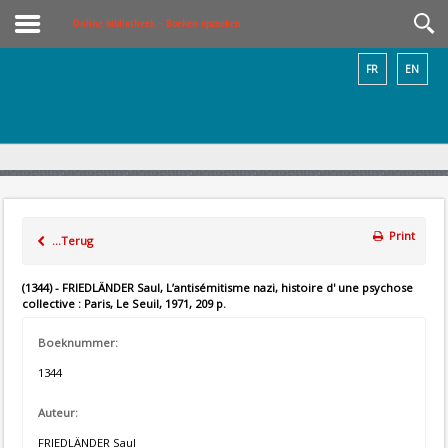
Online bibliotheek – Boeken opzoeken
FR
EN
Print
...Terug
(1344) - FRIEDLÄNDER Saul, L’antisémitisme nazi, histoire d' une psychose
collective : Paris, Le Seuil, 1971, 209 p.
Boeknummer:
1344
Auteur:
FRIEDLÄNDER Saul