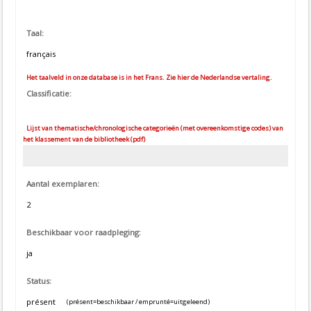
Taal:
français
Het taalveld in onze database is in het Frans. Zie hier de Nederlandse vertaling.
Classificatie:
Lijst van thematische/chronologische categorieën (met overeenkomstige codes) van
het klassement van de bibliotheek (pdf)
Aantal exemplaren:
2
Beschikbaar voor raadpleging:
ja
Status:
présent
(présent=beschikbaar / emprunté=uitgeleend)