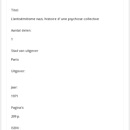
Titel:
L’antisémitisme nazi, histoire d' une psychose collective
Aantal delen:
1
Stad van uitgever
Paris
Uitgever:
Jaar:
1971
Pagina's:
209 p.
ISBN :