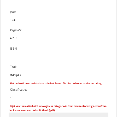
Jaar:
1939
Pagina's:
431 p.
ISBN :
--
Taal:
français
Het taalveld in onze database is in het Frans. Zie hier de Nederlandse vertaling.
Classificatie:
4.1
Lijst van thematische/chronologische categorieën (met overeenkomstige codes) van
het klassement van de bibliotheek (pdf)