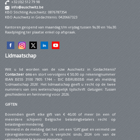
+32 (0)2 512 79 98
info@auschwitz.be
KBO Stichting Auschwitz: 0876787354
KBO Auschwitz in Gedachtenis: 0420667323
Kantoren geopend van maandag t/m vrijdag tussen 9u30 en 16u30.
Raadpleging ter plaatse enkel op afspraak.
Lidmaatschap
Wilt u lid worden van de vzw Auschwitz in Gedachtenis?
Contacteer ons
en stort vervolgens € 50,00 op rekeningnummer
IBAN BE55 3100 7805 1744 – BIC BBRUBEBB met als melding
‘Lidmaatschap 2026’. Het lidmaatschap geeft u recht op de twee
nummers van ons wetenschappelijk tijdschrift
Getuigen: Tussen
geschiedenis en herinnering
voor 2026.
GIFTEN
Bovendien geeft elke gift van € 40,00 of meer (in een of
meerdere schijven) Belgische belastingbetalers recht op
belastingvermindering.
Vermeld in de melding dat het om een ‘Gift’ gaat en vermeld uw
rijksregisternummer. Dit is verplicht sinds 2024 om van de
vermindering te kunnen genieten.