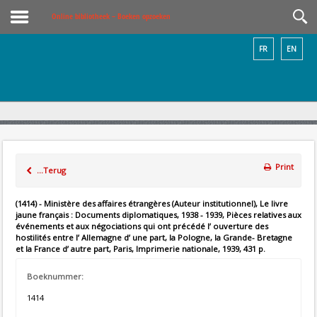
Online bibliotheek – Boeken opzoeken
FR
EN
Print
...Terug
(1414) - Ministère des affaires étrangères (Auteur institutionnel), Le livre
jaune français : Documents diplomatiques, 1938 - 1939, Pièces relatives aux
événements et aux négociations qui ont précédé l’ ouverture des
hostilités entre l’ Allemagne d’ une part, la Pologne, la Grande- Bretagne
et la France d’ autre part, Paris, Imprimerie nationale, 1939, 431 p.
Boeknummer:
1414