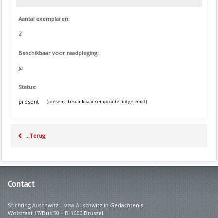
Aantal exemplaren:
2
Beschikbaar voor raadpleging:
ja
Status:
présent
(présent=beschikbaar / emprunté=uitgeleend)
...Terug
Contact
Stichting Auschwitz – vzw Auschwitz in Gedachtenis
Wolstraat 17/Bus 50 – B-1000 Brussel