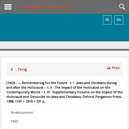
Online bibliotheek – Boeken opzoeken
FR
EN
Print
...Terug
(1422) - --, Remembering for the Future : t. I : Jews and Christians during
and after the Holocaust -- t. II : The Impact of the Holocaust on the
Contemporary World -- t. III : Supplementary Volume on the Impact of the
Holocaust and Genocide on Jews and Christians, Oxford, Pergamon Press,
1988, 1161 + 2310 + 531 p.
Boeknummer:
1422