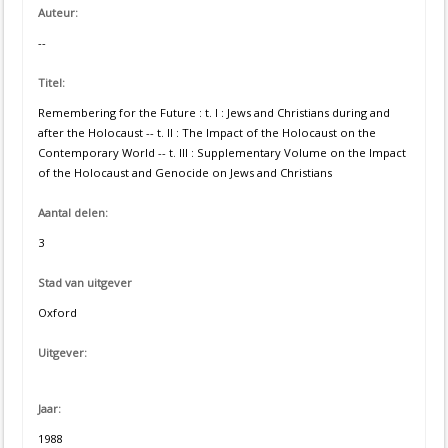
Auteur:
--
Titel:
Remembering for the Future : t. I : Jews and Christians during and
after the Holocaust -- t. II : The Impact of the Holocaust on the
Contemporary World -- t. III : Supplementary Volume on the Impact
of the Holocaust and Genocide on Jews and Christians
Aantal delen:
3
Stad van uitgever
Oxford
Uitgever:
Jaar:
1988