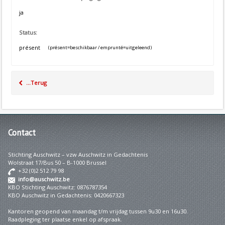
ja
Status:
présent
(présent=beschikbaar / emprunté=uitgeleend)
...Terug
Contact
Stichting Auschwitz – vzw Auschwitz in Gedachtenis
Wolstraat 17/Bus 50 – B-1000 Brussel
+32 (0)2 512 79 98
info@auschwitz.be
KBO Stichting Auschwitz: 0876787354
KBO Auschwitz in Gedachtenis: 0420667323
Kantoren geopend van maandag t/m vrijdag tussen 9u30 en 16u30.
Raadpleging ter plaatse enkel op afspraak.