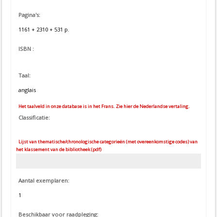
Pagina's:
1161 + 2310 + 531 p.
ISBN :
Taal:
anglais
Het taalveld in onze database is in het Frans. Zie hier de Nederlandse vertaling.
Classificatie:
Lijst van thematische/chronologische categorieën (met overeenkomstige codes) van
het klassement van de bibliotheek (pdf)
Aantal exemplaren:
1
Beschikbaar voor raadpleging: