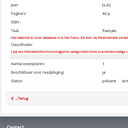
Jaar:
[s.d.]
Pagina's:
40 p.
ISBN :
Taal:
français
Het taalveld in onze database is in het Frans. Zie hier de Nederlandse vertal
Classificatie:
Lijst van thematische/chronologische categorieën (met overeenkomstige co
Aantal exemplaren:
1
Beschikbaar voor raadpleging:
ja
Status:
présent
(prés
...Terug
Contact