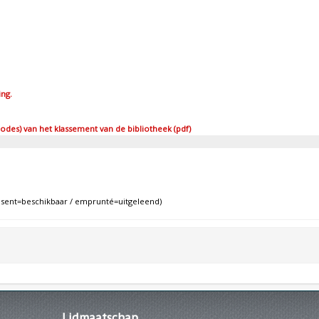
ing.
des) van het klassement van de bibliotheek (pdf)
ent=beschikbaar / emprunté=uitgeleend)
Lidmaatschap