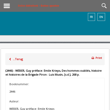
Online bibliotheek – Boeken opzoeken
FR
EN
Print
...Terug
(2446) - WEBER, Guy préface: Emile Krieps, Des hommes oubliés, histoire
et histoires de la Brigade Piron : Luis Musin, [s.d.], 268 p.
Boeknummer:
2446
Auteur:
WEBER, Guy préface: Emile Krieps