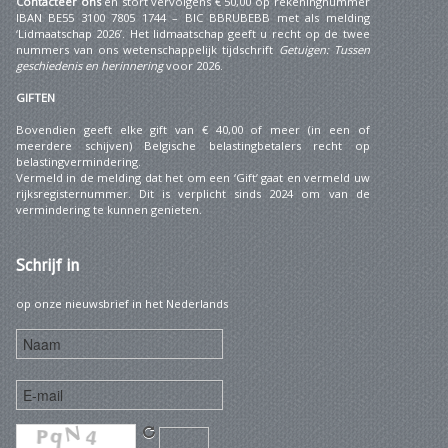
Contacteer ons
en stort vervolgens € 50,00 op rekeningnummer
IBAN BE55 3100 7805 1744 – BIC BBRUBEBB met als melding
‘Lidmaatschap 2026’. Het lidmaatschap geeft u recht op de twee
nummers van ons wetenschappelijk tijdschrift
Getuigen: Tussen
geschiedenis en herinnering
voor 2026.
GIFTEN
Bovendien geeft elke gift van € 40,00 of meer (in een of
meerdere schijven) Belgische belastingbetalers recht op
belastingvermindering.
Vermeld in de melding dat het om een ‘Gift’ gaat en vermeld uw
rijksregisternummer. Dit is verplicht sinds 2024 om van de
vermindering te kunnen genieten.
Schrijf
in
op onze nieuwsbrief in het Nederlands