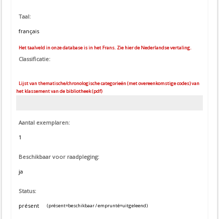
Taal:
français
Het taalveld in onze database is in het Frans. Zie hier de Nederlandse vertaling.
Classificatie:
Lijst van thematische/chronologische categorieën (met overeenkomstige codes) van
het klassement van de bibliotheek (pdf)
Aantal exemplaren:
1
Beschikbaar voor raadpleging:
ja
Status:
présent
(présent=beschikbaar / emprunté=uitgeleend)