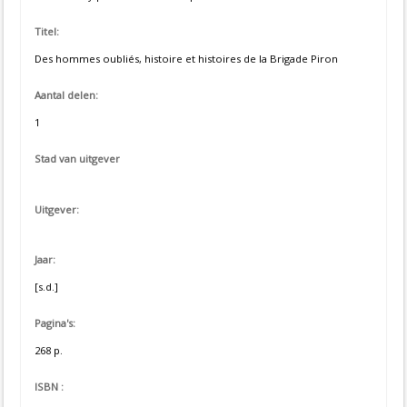
Titel:
Des hommes oubliés, histoire et histoires de la Brigade Piron
Aantal delen:
1
Stad van uitgever
Uitgever:
Jaar:
[s.d.]
Pagina's:
268 p.
ISBN :