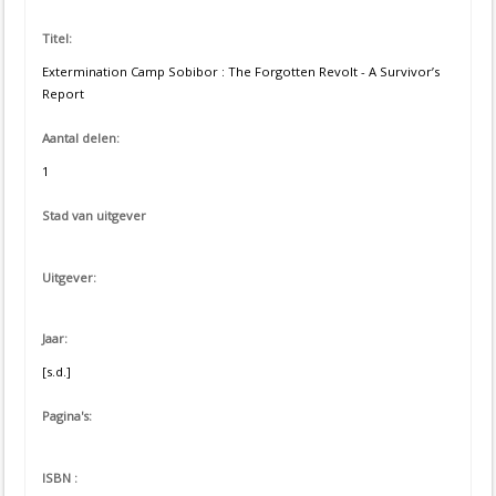
Titel:
Extermination Camp Sobibor : The Forgotten Revolt - A Survivor’s
Report
Aantal delen:
1
Stad van uitgever
Uitgever:
Jaar:
[s.d.]
Pagina's:
ISBN :