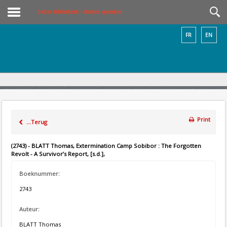
Online bibliotheek – Boeken opzoeken
FR
EN
Print
...Terug
(2743) - BLATT Thomas, Extermination Camp Sobibor : The Forgotten
Revolt - A Survivor’s Report, [s.d.],
Boeknummer:
2743
Auteur:
BLATT Thomas