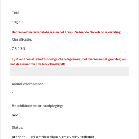
Taal:
anglais
Het taalveld in onze database is in het Frans. Zie hier de Nederlandse vertaling.
Classificatie:
7.3.2.3.3
Lijst van thematische/chronologische categorieën (met overeenkomstige codes) van
het klassement van de bibliotheek (pdf)
Aantal exemplaren:
1
Beschikbaar voor raadpleging:
nee
Status:
présent
(présent=beschikbaar / emprunté=uitgeleend)