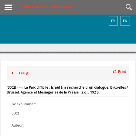
Online bibliotheek – Boeken opzoeken
FR
EN
Print
...Terug
(3002) - ---, La Paix difficile : Israël à la recherche d' un dialogue, Bruxelles /
Brussel, Agence et Messageries de la Presse, [s.d.], 192 p.
Boeknummer:
3002
Auteur:
---