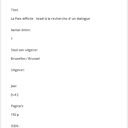
Titel:
La Paix difficile : Israël à la recherche d' un dialogue
Aantal delen:
1
Stad van uitgever
Bruxelles / Brussel
Uitgever:
Jaar:
[s.d.]
Pagina's:
192 p.
ISBN :