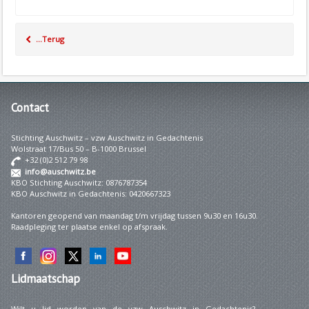
...Terug
Contact
Stichting Auschwitz – vzw Auschwitz in Gedachtenis
Wolstraat 17/Bus 50 – B-1000 Brussel
+32 (0)2 512 79 98
info@auschwitz.be
KBO Stichting Auschwitz: 0876787354
KBO Auschwitz in Gedachtenis: 0420667323
Kantoren geopend van maandag t/m vrijdag tussen 9u30 en 16u30.
Raadpleging ter plaatse enkel op afspraak.
Lidmaatschap
Wilt u lid worden van de vzw Auschwitz in Gedachtenis?