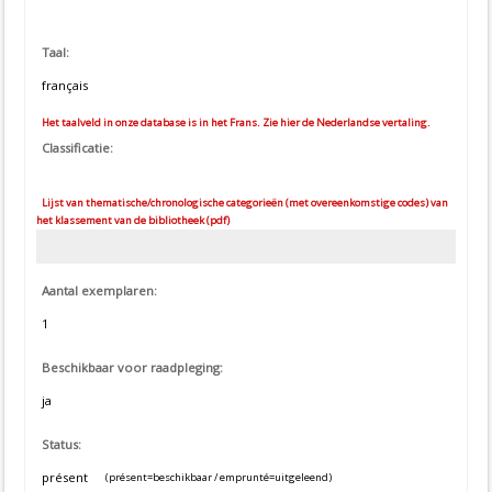
Taal:
français
Het taalveld in onze database is in het Frans. Zie hier de Nederlandse vertaling.
Classificatie:
Lijst van thematische/chronologische categorieën (met overeenkomstige codes) van
het klassement van de bibliotheek (pdf)
Aantal exemplaren:
1
Beschikbaar voor raadpleging:
ja
Status:
présent
(présent=beschikbaar / emprunté=uitgeleend)