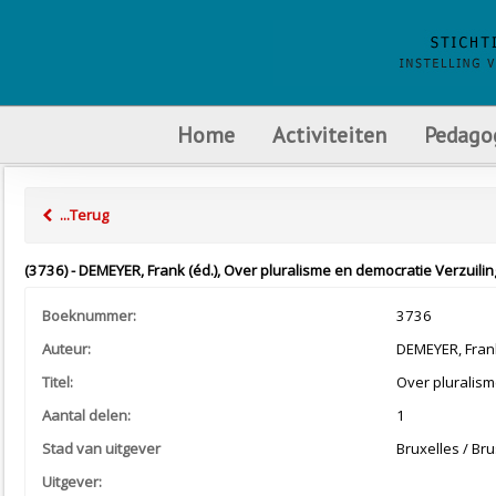
Home
Activiteiten
Pedago
...Terug
(3736) - DEMEYER, Frank (éd.), Over pluralisme en democratie Verzuiling e
Boeknummer:
3736
Auteur:
DEMEYER, Frank
Titel:
Over pluralism
Aantal delen:
1
Stad van uitgever
Bruxelles / Bru
Uitgever: