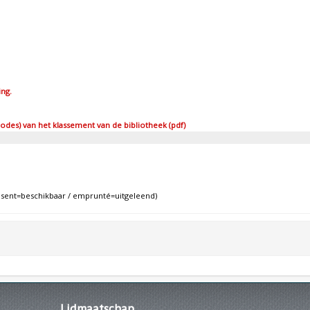
ing.
des) van het klassement van de bibliotheek (pdf)
ent=beschikbaar / emprunté=uitgeleend)
Lidmaatschap