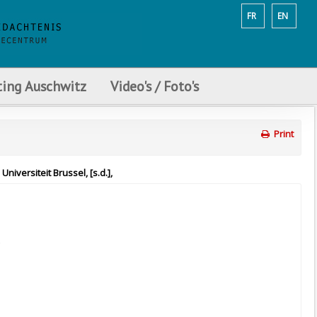
FR
EN
ting Auschwitz
Video's / Foto's
Print
niversiteit Brussel, [s.d.],