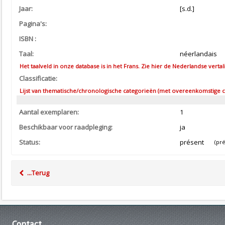
Jaar:
[s.d.]
Pagina's:
ISBN :
Taal:
néerlandais
Het taalveld in onze database is in het Frans. Zie hier de Nederlandse vertal
Classificatie:
Lijst van thematische/chronologische categorieën (met overeenkomstige co
Aantal exemplaren:
1
Beschikbaar voor raadpleging:
ja
Status:
présent
(prés
...Terug
Contact