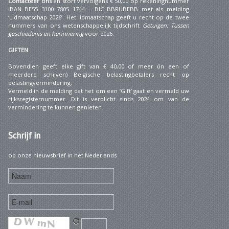
Contacteer ons
en stort vervolgens € 50,00 op rekeningnummer
IBAN BE55 3100 7805 1744 – BIC BBRUBEBB met als melding
‘Lidmaatschap 2026’. Het lidmaatschap geeft u recht op de twee
nummers van ons wetenschappelijk tijdschrift
Getuigen: Tussen
geschiedenis en herinnering
voor 2026.
GIFTEN
Bovendien geeft elke gift van € 40,00 of meer (in een of
meerdere schijven) Belgische belastingbetalers recht op
belastingvermindering.
Vermeld in de melding dat het om een ‘Gift’ gaat en vermeld uw
rijksregisternummer. Dit is verplicht sinds 2024 om van de
vermindering te kunnen genieten.
Schrijf
in
op onze nieuwsbrief in het Nederlands