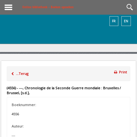
Online bibliotheek – Boeken opzoeken
FR
EN
Print
...Terug
(4556) - ---, Chronologie de la Seconde Guerre mondiale : Bruxelles /
Brussel, [s.d.],
Boeknummer:
4556
Auteur:
---