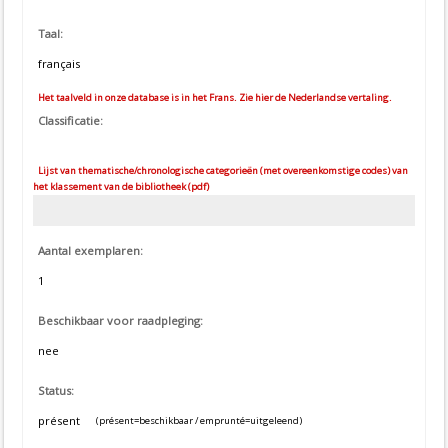
Taal:
français
Het taalveld in onze database is in het Frans. Zie hier de Nederlandse vertaling.
Classificatie:
Lijst van thematische/chronologische categorieën (met overeenkomstige codes) van
het klassement van de bibliotheek (pdf)
Aantal exemplaren:
1
Beschikbaar voor raadpleging:
nee
Status:
présent
(présent=beschikbaar / emprunté=uitgeleend)