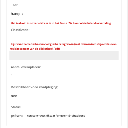
Taal:
français
Het taalveld in onze database is in het Frans. Zie hier de Nederlandse vertaling.
Classificatie:
Lijst van thematische/chronologische categorieën (met overeenkomstige codes) van
het klassement van de bibliotheek (pdf)
Aantal exemplaren:
1
Beschikbaar voor raadpleging:
nee
Status:
présent
(présent=beschikbaar / emprunté=uitgeleend)