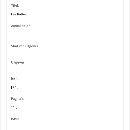
Titel:
Les Rafles
Aantal delen:
1
Stad van uitgever
Uitgever:
Jaar:
[s.d.]
Pagina's:
11 p.
ISBN :