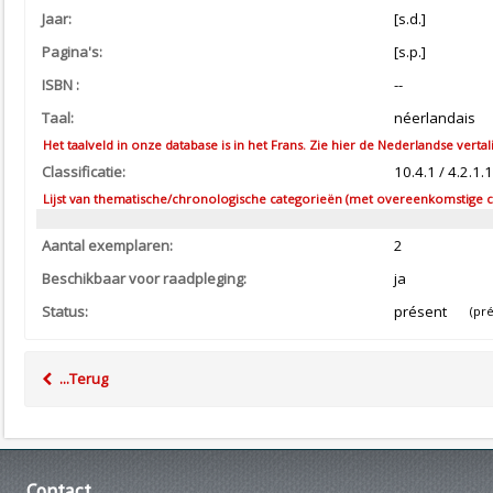
Jaar:
[s.d.]
Pagina's:
[s.p.]
ISBN :
--
Taal:
néerlandais
Het taalveld in onze database is in het Frans. Zie hier de Nederlandse vertal
Classificatie:
10.4.1 / 4.2.1.1
Lijst van thematische/chronologische categorieën (met overeenkomstige co
Aantal exemplaren:
2
Beschikbaar voor raadpleging:
ja
Status:
présent
(prés
...Terug
Contact