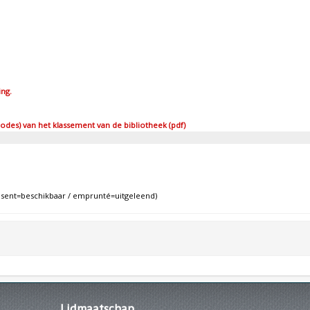
ing.
des) van het klassement van de bibliotheek (pdf)
ent=beschikbaar / emprunté=uitgeleend)
Lidmaatschap