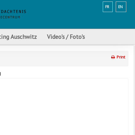
FR
EN
ting Auschwitz
Video's / Foto's
Print
]