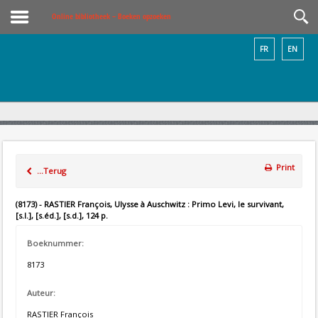
Online bibliotheek – Boeken opzoeken
FR
EN
Print
...Terug
(8173) - RASTIER François, Ulysse à Auschwitz : Primo Levi, le survivant,
[s.l.], [s.éd.], [s.d.], 124 p.
Boeknummer:
8173
Auteur:
RASTIER François