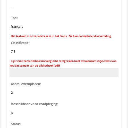
--
Taal:
français
Het taalveld in onze database is in het Frans. Zie hier de Nederlandse vertaling.
Classificatie:
7.1
Lijst van thematische/chronologische categorieën (met overeenkomstige codes) van
het klassement van de bibliotheek (pdf)
Aantal exemplaren:
2
Beschikbaar voor raadpleging:
ja
Status: