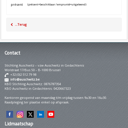
présent
(présent=beschikbaar / emprunté=uitgeleend)
...Terug
Contact
Stichting Auschwitz – vzw Auschwitz in Gedachtenis
Wolstraat 17/Bus 50 – B-1000 Brussel
+32 (0)2 512 79 98
info@auschwitz.be
KBO Stichting Auschwitz: 0876787354
KBO Auschwitz in Gedachtenis: 0420667323
Kantoren geopend van maandag t/m vrijdag tussen 9u30 en 16u30.
Raadpleging ter plaatse enkel op afspraak.
Lidmaatschap