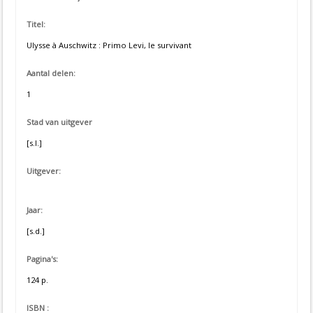
Titel:
Ulysse à Auschwitz : Primo Levi, le survivant
Aantal delen:
1
Stad van uitgever
[s.l.]
Uitgever:
Jaar:
[s.d.]
Pagina's:
124 p.
ISBN :