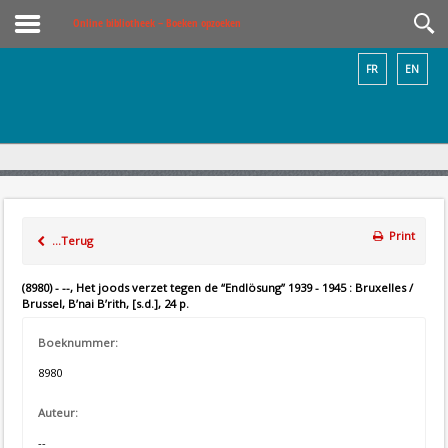
Online bibliotheek – Boeken opzoeken
FR
EN
Print
...Terug
(8980) - --, Het joods verzet tegen de “Endlösung” 1939 - 1945 : Bruxelles /
Brussel, B’nai B’rith, [s.d.], 24 p.
Boeknummer:
8980
Auteur:
--