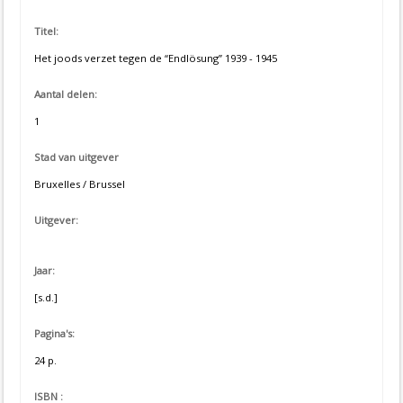
Titel:
Het joods verzet tegen de “Endlösung” 1939 - 1945
Aantal delen:
1
Stad van uitgever
Bruxelles / Brussel
Uitgever:
Jaar:
[s.d.]
Pagina's:
24 p.
ISBN :