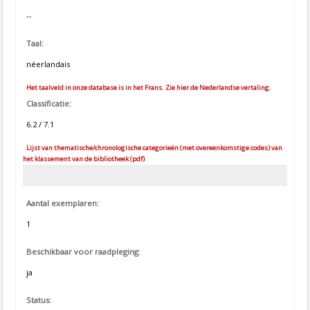
--
Taal:
néerlandais
Het taalveld in onze database is in het Frans. Zie hier de Nederlandse vertaling.
Classificatie:
6.2 / 7.1
Lijst van thematische/chronologische categorieën (met overeenkomstige codes) van
het klassement van de bibliotheek (pdf)
Aantal exemplaren:
1
Beschikbaar voor raadpleging:
ja
Status: