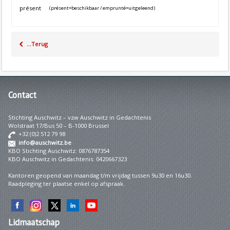
présent
(présent=beschikbaar / emprunté=uitgeleend)
...Terug
Contact
Stichting Auschwitz – vzw Auschwitz in Gedachtenis
Wolstraat 17/Bus 50 – B-1000 Brussel
+32 (0)2 512 79 98
info@auschwitz.be
KBO Stichting Auschwitz: 0876787354
KBO Auschwitz in Gedachtenis: 0420667323
Kantoren geopend van maandag t/m vrijdag tussen 9u30 en 16u30.
Raadpleging ter plaatse enkel op afspraak.
Lidmaatschap