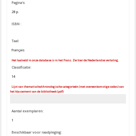
Pagina's:
28 p.
ISBN :
Taal:
français
Het taalveld in onze database is in het Frans. Zie hier de Nederlandse vertaling.
Classificatie:
14
Lijst van thematische/chronologische categorieën (met overeenkomstige codes) van
het klassement van de bibliotheek (pdf)
Aantal exemplaren:
1
Beschikbaar voor raadpleging: