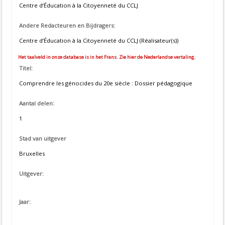
Centre d’Éducation à la Citoyenneté du CCLJ
Andere Redacteuren en Bijdragers:
Centre d’Éducation à la Citoyenneté du CCLJ (Réalisateur(s))
Het taalveld in onze database is in het Frans. Zie hier de Nederlandse vertaling.
Titel:
Comprendre les génocides du 20e siècle : Dossier pédagogique
Aantal delen:
1
Stad van uitgever
Bruxelles
Uitgever:
Jaar: