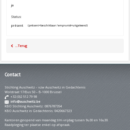
ja
Status:
présent
(présent=beschikbaar / emprunté=uitgeleend)
...Terug
Contact
Stichting Auschwitz – vzw Auschwitz in Gedachtenis
Wolstraat 17/Bus 50 – B-1000 Brussel
+32 (0)2 512 79 98
info@auschwitz.be
KBO Stichting Auschwitz: 0876787354
KBO Auschwitz in Gedachtenis: 0420667323
Kantoren geopend van maandag t/m vrijdag tussen 9u30 en 16u30.
Raadpleging ter plaatse enkel op afspraak.