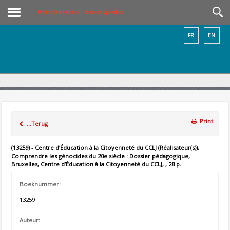
Online bibliotheek – Boeken opzoeken
FR
EN
Print
...Terug
(13259) - Centre d’Éducation à la Citoyenneté du CCLJ (Réalisateur(s)),
Comprendre les génocides du 20e siècle : Dossier pédagogique,
Bruxelles, Centre d’Éducation à la Citoyenneté du CCLJ, , 28 p.
Boeknummer:
13259
Auteur: