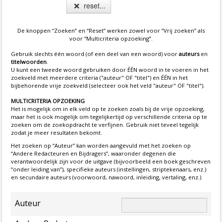
reset...
De knoppen “Zoeken” en “Reset” werken zowel voor “Vrij zoeken” als
voor “Multicriteria opzoeking”.
Gebruik slechts één woord (of een deel van een woord) voor
auteurs
en
titelwoorden
.
U kunt een tweede woord gebruiken door ÉÉN woord in te voeren in het
zoekveld met meerdere criteria ("auteur" OF "titel") en ÉÉN in het
bijbehorende vrije zoekveld (selecteer ook het veld "auteur" OF "titel").
MULTICRITERIA OPZOEKING
Het is mogelijk om in elk veld op te zoeken zoals bij de vrije opzoeking,
maar het is ook mogelijk om tegelijkertijd op verschillende criteria op te
zoeken om de zoekopdracht te verfijnen. Gebruik niet teveel tegelijk
zodat je meer resultaten bekomt.
Het zoeken op “Auteur” kan worden aangevuld met het zoeken op
“Andere Redacteuren en Bijdragers”, waaronder degenen die
verantwoordelijk zijn voor de uitgave (bijvoorbeeld een boek geschreven
“onder leiding van”), specifieke auteurs (instellingen, striptekenaars, enz.)
en secundaire auteurs (voorwoord, nawoord, inleiding, vertaling, enz.)
Auteur