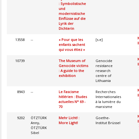
: Symbolistische
und
modernistische
Einflüsse auf die
Lyrik der
Dichterin
13558
--
« Pour que les
[s.e]
I
enfants sachent
qui vous étiez »
10739
The Museum of
Genocide
I
Genocide victims
resistance
: A guide to the
research
exhibition
centre of
Lithuania
8943
--
Le Fascisme
Recherches
I
hitlérien : Etudes
Internationales
actuelles N° 69 -
à la lumière du
70
marxisme
9202
ÖTZTÜRK
Mehr Licht! :
Goethe-
I
Anny,
More Light!
Institut Brüssel
ÖTZTÜRK
Sibel