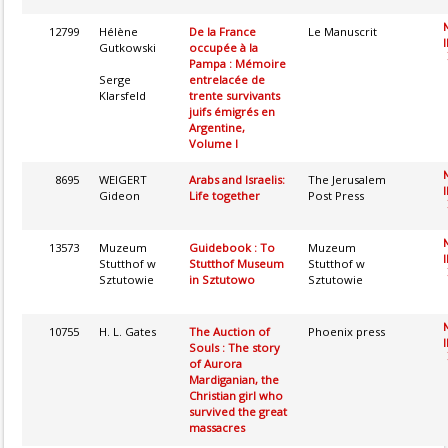
12799
Hélène
De la France
Le Manuscrit
I
Gutkowski
occupée à la
Pampa : Mémoire
Serge
entrelacée de
Klarsfeld
trente survivants
juifs émigrés en
Argentine,
Volume I
8695
WEIGERT
Arabs and Israelis:
The Jerusalem
I
Gideon
Life together
Post Press
13573
Muzeum
Guidebook : To
Muzeum
I
Stutthof w
Stutthof Museum
Stutthof w
Sztutowie
in Sztutowo
Sztutowie
10755
H. L. Gates
The Auction of
Phoenix press
I
Souls : The story
of Aurora
Mardiganian, the
Christian girl who
survived the great
massacres