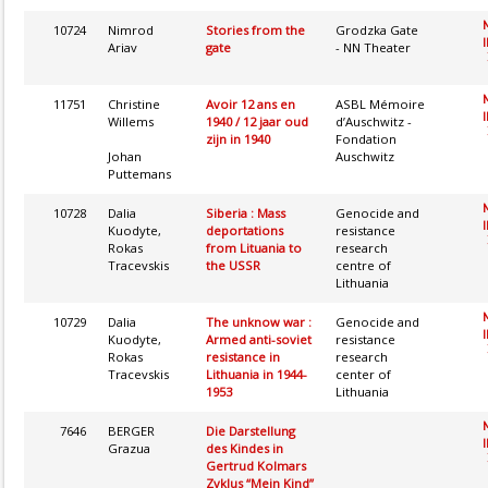
10724
Nimrod
Stories from the
Grodzka Gate
I
Ariav
gate
- NN Theater
11751
Christine
Avoir 12 ans en
ASBL Mémoire
I
Willems
1940 / 12 jaar oud
d’Auschwitz -
zijn in 1940
Fondation
Johan
Auschwitz
Puttemans
10728
Dalia
Siberia : Mass
Genocide and
I
Kuodyte,
deportations
resistance
Rokas
from Lituania to
research
Tracevskis
the USSR
centre of
Lithuania
10729
Dalia
The unknow war :
Genocide and
I
Kuodyte,
Armed anti-soviet
resistance
Rokas
resistance in
research
Tracevskis
Lithuania in 1944-
center of
1953
Lithuania
7646
BERGER
Die Darstellung
I
Grazua
des Kindes in
Gertrud Kolmars
Zyklus “Mein Kind”