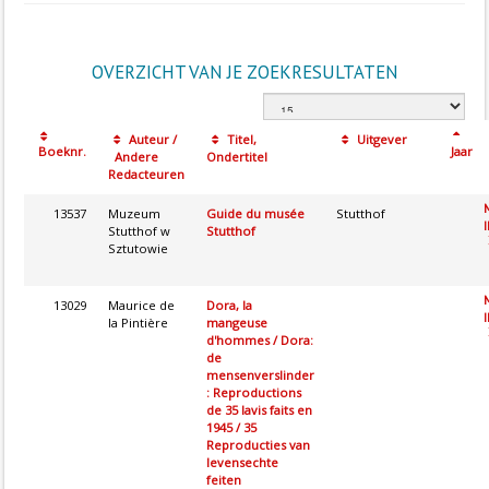
OVERZICHT VAN JE ZOEKRESULTATEN
Auteur /
Titel,
Uitgever
Boeknr.
Jaar
Andere
Ondertitel
Redacteuren
13537
Muzeum
Guide du musée
Stutthof
I
Stutthof w
Stutthof
Sztutowie
13029
Maurice de
Dora, la
I
la Pintière
mangeuse
d'hommes / Dora:
de
mensenverslinder
: Reproductions
de 35 lavis faits en
1945 / 35
Reproducties van
levensechte
feiten