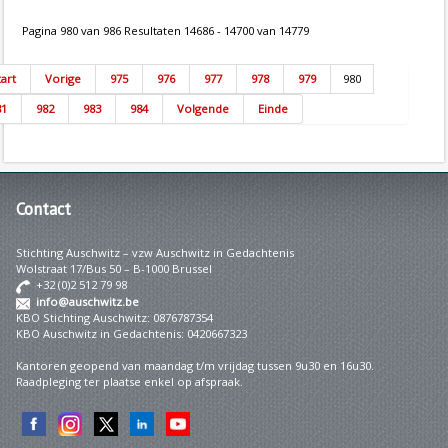
Pagina 980 van 986 Resultaten 14686 - 14700 van 14779
tart
Vorige
975
976
977
978
979
980
81
982
983
984
Volgende
Einde
Contact
Stichting Auschwitz – vzw Auschwitz in Gedachtenis
Wolstraat 17/Bus 50 – B-1000 Brussel
+32 (0)2 512 79 98
info@auschwitz.be
KBO Stichting Auschwitz: 0876787354
KBO Auschwitz in Gedachtenis: 0420667323
Kantoren geopend van maandag t/m vrijdag tussen 9u30 en 16u30.
Raadpleging ter plaatse enkel op afspraak.