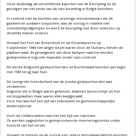
Onze studiedag zal verschillende aspecten van de Bevrijding en de
gevolgen van het einde van de nazi-bezetting in België belichten.
In contrast met de beelden van uitzinnige mensenmassa's die de
geallieerde soldaten toejuichen, was de oorlog in realiteit niet
onmiddellijk afgelopen en werd de bevrijding niet door iedereen op
dezelfde manier ervaren.
Hoewel het Fort van Breendonk en de Dossinkazerne op
4 september 1944 niet langer bezet waren door de Duitsers, bleven de
plaatsen waar de gevangenen van deze kampen naartoe werden
gedeporteerd nog vele maanden onder nazi-controle.
De eerste Belgische gedeporteerden uit Buchenwald keerden pas begin
mei 1945 terug naar huis.
De overgrote meerderheid van de Joodse gedeporteerden was
verdwenen.
Degenen die in België waren gebleven, kwamen tevoorschijn uit hun
verstopplaatsen maar waren alles kwijtgeraakt.
Voor hen was het een tijd van individuele en gemeenschappelijke
wederopbouw.
Voor de collaborateurs was het een tijd van repressie.
Ze werden opgesloten in geïmproviseerde interneringscentra onder
toezicht van het verzet.
Hoewel ze meteen na de oorlog een zekere geloofwaardigheid genoten,