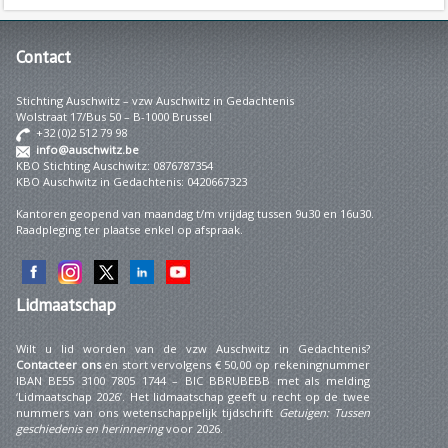
Contact
Stichting Auschwitz – vzw Auschwitz in Gedachtenis
Wolstraat 17/Bus 50 – B-1000 Brussel
+32 (0)2 512 79 98
info@auschwitz.be
KBO Stichting Auschwitz: 0876787354
KBO Auschwitz in Gedachtenis: 0420667323
Kantoren geopend van maandag t/m vrijdag tussen 9u30 en 16u30.
Raadpleging ter plaatse enkel op afspraak.
Lidmaatschap
Wilt u lid worden van de vzw Auschwitz in Gedachtenis?
Contacteer ons
en stort vervolgens € 50,00 op rekeningnummer
IBAN BE55 3100 7805 1744 – BIC BBRUBEBB met als melding
‘Lidmaatschap 2026’. Het lidmaatschap geeft u recht op de twee
nummers van ons wetenschappelijk tijdschrift
Getuigen: Tussen
geschiedenis en herinnering
voor 2026.