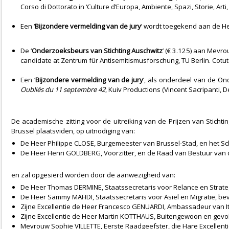
Corso di Dottorato in ‘Culture d’Europa, Ambiente, Spazi, Storie, Arti, 
Een ‘
Bijzondere vermelding van de jury
’ wordt toegekend aan de H
De ‘
Onderzoeksbeurs van Stichting Auschwitz
’ (€ 3.125) aan Mevr
candidate at Zentrum für Antisemitismusforschung, TU Berlin. Cotut
Een ‘
Bijzondere vermelding van de jury
’, als onderdeel van de 
Oubliés du 11 septembre 42
, Kuiv Productions (Vincent Sacripanti, D
De academische zitting voor de uitreiking van de Prijzen van Stich
Brussel plaatsviden, op uitnodiging van:
De Heer Philippe CLOSE, Burgemeester van Brussel-Stad, en het S
De Heer Henri GOLDBERG, Voorzitter, en de Raad van Bestuur van 
en zal opgesierd worden door de aanwezigheid van:
De Heer Thomas DERMINE, Staatssecretaris voor Relance en Strate
De Heer Sammy MAHDI, Staatssecretaris voor Asiel en Migratie, bev
Zijne Excellentie de Heer Francesco GENUARDI, Ambassadeur van Ita
Zijne Excellentie de Heer Martin KOTTHAUS, Buitengewoon en gevol
Mevrouw Sophie VILLETTE, Eerste Raadgeefster, die Hare Excelle