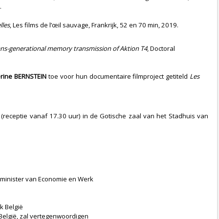
.
lles
, Les films de l’œil sauvage, Frankrijk, 52 en 70 min, 2019.
rans-generational memory transmission of Aktion T4
, Doctoral
rine BERNSTEIN
toe voor hun documentaire filmproject getiteld
Les
(receptie vanaf 17.30 uur) in de Gotische zaal van het Stadhuis van
 minister van Economie en Werk
k België
elgië, zal vertegenwoordigen