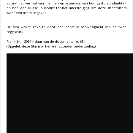
vooral het verhaal van mannen en vrouwen, van hun gestolen identiteit
en hoe een Duitse journalist tot het uiterste ging om deze slachtoffers
weer een naam te geven.
De film wordt gevolgd door een debat in aanwezigheid van de twee
regisseurs.
–
Frankrijk – 2014
duur van de documentaire: 63 min.
(Opgelet: deze film is in het Frans zonder ondertiteling)