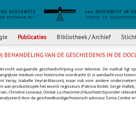
gie
Publicaties
Bibliotheek / Archief
Stich
10) BEHANDELING VAN DE GESCHIEDENIS IN DE DO
erzocht aangaande geschiedschrijving voor televisie. De nadruk ligt 
langrijkste medium voor historische overdracht. Er is aandacht voor histo
nt Veray, Isabelle Veyrat-Masson), maar ook voor andere onderzoekers 
aan productiezijde het woord: regisseurs (Patricia Bodet, Serge Viallet),
nan, Christine Loiseau). Omdat
La chaconne d'Auschwitz
bijzonder relevan
nalyseerd door de geschiedkundige/historisch adviseur Sonia Combe en