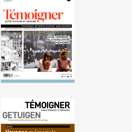
Nr. 117 (03/2013) Hoe
herinneringen zich tot elkaar
verhouden
Nr. 116 (09/2013)
Herdenkingsreizen