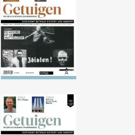
Nr. 134 (04/2022) De moord op
de ‘nuttelozen’
Nr. 133 (10/2021) 1918-1938: De
politisering van de muziek in
Europa