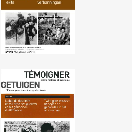
Nr. 109 (03/2011) Oorlogen en
genociden in het stripverhaal