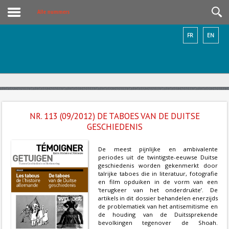
Alle nummers
FR
EN
NR. 113 (09/2012) DE TABOES VAN DE DUITSE
GESCHIEDENIS
De meest pijnlijke en ambivalente
periodes uit de twintigste-eeuwse Duitse
geschiedenis worden gekenmerkt door
talrijke taboes die in literatuur, fotografie
en film opduiken in de vorm van een
‘terugkeer van het onderdrukte’. De
artikels in dit dossier behandelen enerzijds
de problematiek van het antisemitisme en
de houding van de Duitssprekende
bevolkingen tegenover de Shoah.