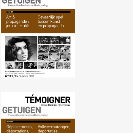
Nr. 111 (12/2011) Gevaarlijk spel
tussen kunst en propaganda
Nr. 110 (10/2011)
Volksverhuizingen, deportaties,
verbanningen