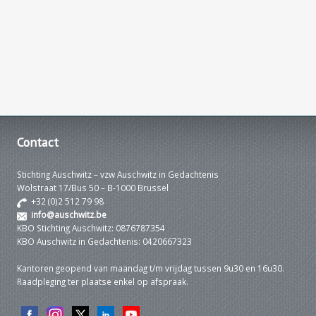
Contact
Stichting Auschwitz – vzw Auschwitz in Gedachtenis
Wolstraat 17/Bus 50 – B-1000 Brussel
+32 (0)2 512 79 98
info@auschwitz.be
KBO Stichting Auschwitz: 0876787354
KBO Auschwitz in Gedachtenis: 0420667323
Kantoren geopend van maandag t/m vrijdag tussen 9u30 en 16u30.
Raadpleging ter plaatse enkel op afspraak.