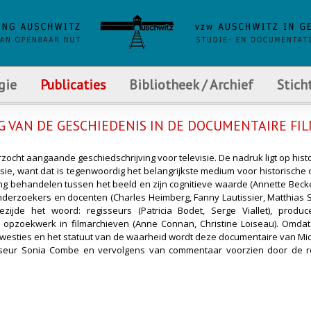
gie
Publicaties
Bibliotheek / Archief
Stich
NG VAN DE GESCHIEDENIS IN DE DOCUMENTAIRE FI
zocht aangaande geschiedschrijving voor televisie. De nadruk ligt op his
ie, want dat is tegenwoordig het belangrijkste medium voor historische o
ing behandelen tussen het beeld en zijn cognitieve waarde (Annette Becke
erzoekers en docenten (Charles Heimberg, Fanny Lautissier, Matthias S
ijde het woord: regisseurs (Patricia Bodet, Serge Viallet), produc
in opzoekwerk in filmarchieven (Anne Connan, Christine Loiseau). Omda
kwesties en het statuut van de waarheid wordt deze documentaire van M
viseur Sonia Combe en vervolgens van commentaar voorzien door de r