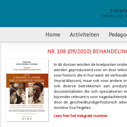
Home
Activiteiten
Pedago
NR. 108 (09/2010) BEHANDELI
In dit dossier worden de knelpunten onder
werden geproduceerd voor en door televis
voor historici die in hun werk de verhoud
Veyrat-Masson), maar ook voor andere ond
ook diverse betrokkenen aan productiez
documentalisten die zich specialiseren 
bijzonder relevant is voor nagedachtenis
door de geschiedkundige/historisch ad
monteur Eva Feigeles.
Lees hier het integrale nummer