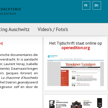
FR
EN
ting Auschwitz
Video's / Foto's
LM
Het Tijdschrift staat online op
openedition.org
torische documentaires die
verdracht. Er is aandacht
r, Laurent Veray, Isabelle
teinle). Daarnaast kregen
ers (Jacques Kirsner) en
t
La chaconne d'Auschwitz
ichel Daëron geanalyseerd
egisseur zelf en door de