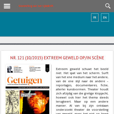
Voorstelling van het tijdschrift
FR
EN
NR. 121 (10/2015) EXTREEM GEWELD OP/IN SCÈNE
Extreem geweld schuwt het beeld
niet. Het spat van het scherm. Surft
van het ene medium naar het andere,
van de ene stijl naar de andere –
reportages, documentaires, fictie,
allerlei kunstvormen. Theater houdt
zich afzijdig van die gretige klopjacht,
hoewel ook hier het thema steeds
terugkeert. Maar op een andere
manier. Al van bij zijn ontstaan
onderzoekt theater de voorstelling
van geweld, maar het wist op haast