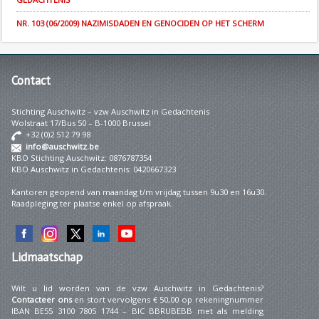
NR. 103 (06/2009) NAZIMISDADEN EN GENOCIDEN OP HET SCHERM
Contact
Stichting Auschwitz – vzw Auschwitz in Gedachtenis
Wolstraat 17/Bus 50 – B-1000 Brussel
+32 (0)2 512 79 98
info@auschwitz.be
KBO Stichting Auschwitz: 0876787354
KBO Auschwitz in Gedachtenis: 0420667323
Kantoren geopend van maandag t/m vrijdag tussen 9u30 en 16u30.
Raadpleging ter plaatse enkel op afspraak.
Lidmaatschap
Wilt u lid worden van de vzw Auschwitz in Gedachtenis?
Contacteer ons
en stort vervolgens € 50,00 op rekeningnummer
IBAN BE55 3100 7805 1744 – BIC BBRUBEBB met als melding