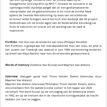
Evangelische Omroep (EO) op NPO 1. Hoewel de miniserie in de
openingscredits duidelijk aangaf dat ze ‘een gedramatiseerde
interpretatie van de gebeurtenissen in en rond de Joodse Raad
tijdens de Tweede Wereldoorlog op basis van verschillende
bronnen’ wilde brengen, werd het toch snel duidelijk dat dit project
bedoeld was om de brede lagen van de Nederlandse bevolking via
fictie te educeren en vooral om de werking van de raad te
nuanceren.
Portfolio
: Het Huis van de kinderen van Izieu (Philippe Renette)
Het Portfolio is gewijd aan het indrukwekkende Huis van Izieu, de plek in
het zuiden van Frankrijk van waaruit in juni 1944 vierenveertig kinderen,
op bevel van Klaus Barbie, naar hun dood werden gedeporteerd.
Words of memory
(Stefanie Van Brussel and Maarten Van Alstein)
Interview
:
Getuigen
sprak met Thom Vander Beken (Interview door
Maarten Van Alstein)
Maarten Van Alstein interviewt filmmaker Thom Vander Beken, wiens
documentaire film ‘De laatste Joodse zomer’ in het najaar van 2024
verschijnt. Het werk focust op de vervolging van de Antwerpse Joden
in 1942, en op de mensen die in de chaotische oorlogssituatie de kracht
hadden om ‘nee’ te zeggen.