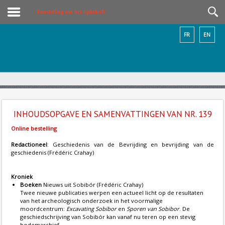
Voorstelling van het tijdschrift
FR
EN
INHOUDSOPGAVE EN SAMENVATTINGEN VAN NR. 139
Online bestelling
Redactioneel
: Geschiedenis van de Bevrijding en bevrijding van de
geschiedenis (Frédéric Crahay)
Kroniek
Boeken
Nieuws uit Sobibór (Frédéric Crahay)
Twee nieuwe publicaties werpen een actueel licht op de resultaten
van het archeologisch onderzoek in het voormalige
moordcentrum:
Excavating Sobibor
en
Sporen van Sobibor
. De
geschiedschrijving van Sobibór kan vanaf nu teren op een stevig
bodemarchief.