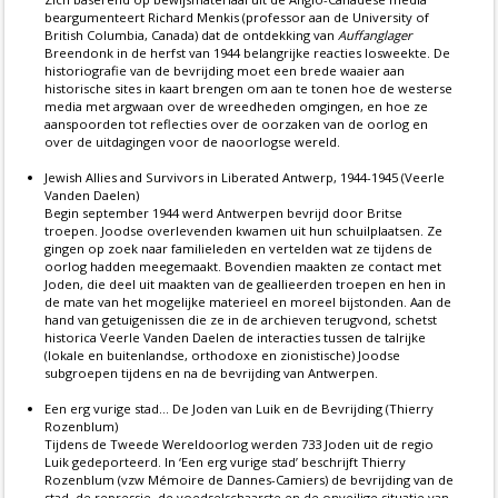
beargumenteert Richard Menkis (professor aan de University of
British Columbia, Canada) dat de ontdekking van
Auffanglager
Breendonk in de herfst van 1944 belangrijke reacties losweekte. De
historiografie van de bevrijding moet een brede waaier aan
historische sites in kaart brengen om aan te tonen hoe de westerse
media met argwaan over de wreedheden omgingen, en hoe ze
aanspoorden tot reflecties over de oorzaken van de oorlog en
over de uitdagingen voor de naoorlogse wereld.
Jewish Allies and Survivors in Liberated Antwerp, 1944-1945 (Veerle
Vanden Daelen)
Begin september 1944 werd Antwerpen bevrijd door Britse
troepen. Joodse overlevenden kwamen uit hun schuilplaatsen. Ze
gingen op zoek naar familieleden en vertelden wat ze tijdens de
oorlog hadden meegemaakt. Bovendien maakten ze contact met
Joden, die deel uit maakten van de geallieerden troepen en hen in
de mate van het mogelijke materieel en moreel bijstonden. Aan de
hand van getuigenissen die ze in de archieven terugvond, schetst
historica Veerle Vanden Daelen de interacties tussen de talrijke
(lokale en buitenlandse, orthodoxe en zionistische) Joodse
subgroepen tijdens en na de bevrijding van Antwerpen.
Een erg vurige stad… De Joden van Luik en de Bevrijding (Thierry
Rozenblum)
Tijdens de Tweede Wereldoorlog werden 733 Joden uit de regio
Luik gedeporteerd. In ‘Een erg vurige stad’ beschrijft Thierry
Rozenblum (vzw Mémoire de Dannes-Camiers) de bevrijding van de
stad, de repressie, de voedselschaarste en de onveilige situatie van