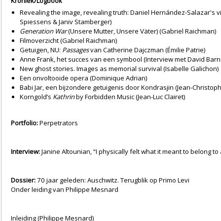
Kroniek/Logbook
Revealing the image, revealing truth: Daniel Hernández-Salazar's
Spiessens & Janiv Stamberger)
Generation War
(Unsere Mutter, Unsere Väter) (Gabriel Raichman)
Filmoverzicht (Gabriel Raichman)
Getuigen, NU:
Passages
van Catherine Dajczman (Émilie Patrie)
Anne Frank, het succes van een symbool (Interview met David Ba
New ghost stories. Images as memorial survival (Isabelle Galichon)
Een onvoltooide opera (Dominique Adrian)
Babi Jar, een bijzondere getuigenis door Kondrasjin (Jean-Christop
Korngold’s
Kathrin
by Forbidden Music (Jean-Luc Clairet)
Portfolio:
Perpetrators
Interview:
Janine Altounian
, “I physically felt what it meant to belong 
Dossier:
70 jaar geleden: Auschwitz. Terugblik op Primo Levi
Onder leiding van Philippe Mesnard
Inleiding (Philippe Mesnard)