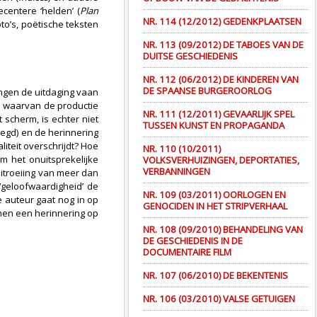
centere ‘helden’ (
Plan
NR. 114 (12/2012) GEDENKPLAATSEN
oto’s, poëtische teksten
NR. 113 (09/2012) DE TABOES VAN DE
DUITSE GESCHIEDENIS
NR. 112 (06/2012) DE KINDEREN VAN
DE SPAANSE BURGEROORLOG
ingen de uitdaging vaan
en waarvan de productie
NR. 111 (12/2011) GEVAARLIJK SPEL
 scherm, is echter niet
TUSSEN KUNST EN PROPAGANDA
legd) en de herinnering
iteit overschrijdt? Hoe
NR. 110 (10/2011)
m het onuitsprekelijke
VOLKSVERHUIZINGEN, DEPORTATIES,
VERBANNINGEN
itroeiing van meer dan
‘geloofwaardigheid’ de
NR. 109 (03/2011) OORLOGEN EN
 auteur gaat nog in op
GENOCIDEN IN HET STRIPVERHAAL
men een herinnering op
NR. 108 (09/2010) BEHANDELING VAN
DE GESCHIEDENIS IN DE
DOCUMENTAIRE FILM
NR. 107 (06/2010) DE BEKENTENIS
NR. 106 (03/2010) VALSE GETUIGEN