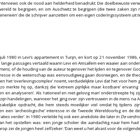
n interviews ook de nood aan helderheid benadrukt. Die doelbewuste verw
wereld te begrijpen, en om Auschwitz te begrijpen (die twee zaken zij
chinerieën’ die de schrijver aanzetten om een eigen coderingssysteem uit 
uli 1980 in Levi’s appartement in Turijn, en kort op 21 november 1986, 
en lange passages vertaald waarin Levi en Amsallem een waaier aan ond
n mens
, of de houding van de auteur tegenover het lijden en tegenover God
nteresse in de wetenschap was eenvoudigweg gaan doorwegen, en de the
 het ‘overlevingscomplex’ noemt, verduidelijkte Levi dat het voor hem 
 zo merkte hij op, dankzij die ‘extreem pijnlijke maar kostbare’ ervaring
 en analyseren’. Als ‘rationeel en niet-gelovig man’ onderstreepte hij zij
 in zijn handelingen, wanneer het ging over zijn vertrouwen in de mens na 
kelijke opdracht, die hem steeds moeilijker viel omdat hij tijdens z
den een ‘archeologische’ interesse in de Tweede Wereldoorlog en de de
es verder’. In 1980 vertelde hij ook een anekdote die later in
De verdro
 aan het opstellen was: een jonge scholier die aandachtig naar hem had 
p zei de jongen heel zelfzeker: ‘Dan weet u het alvast voor de volgende