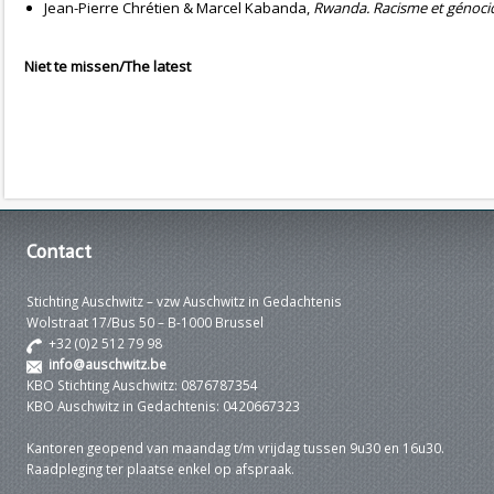
Jean-Pierre Chrétien & Marcel Kabanda,
Rwanda. Racisme et génocid
Niet te missen/The latest
Contact
Stichting Auschwitz – vzw Auschwitz in Gedachtenis
Wolstraat 17/Bus 50 – B-1000 Brussel
+32 (0)2 512 79 98
info@auschwitz.be
KBO Stichting Auschwitz: 0876787354
KBO Auschwitz in Gedachtenis: 0420667323
Kantoren geopend van maandag t/m vrijdag tussen 9u30 en 16u30.
Raadpleging ter plaatse enkel op afspraak.