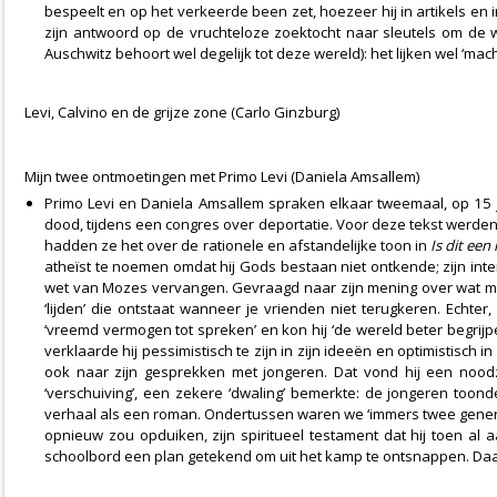
bespeelt en op het verkeerde been zet, hoezeer hij in artikels e
zijn antwoord op de vruchteloze zoektocht naar sleutels om de 
Auschwitz behoort wel degelijk tot deze wereld): het lijken wel ‘ma
Levi, Calvino en de grijze zone (Carlo Ginzburg)
Mijn twee ontmoetingen met Primo Levi (Daniela Amsallem)
Primo Levi en Daniela Amsallem spraken elkaar tweemaal, op 15 j
dood, tijdens een congres over deportatie. Voor deze tekst werd
hadden ze het over de rationele en afstandelijke toon in
Is dit ee
atheïst te noemen omdat hij Gods bestaan niet ontkende; zijn i
wet van Mozes vervangen. Gevraagd naar zijn mening over wat men
‘lijden’ die ontstaat wanneer je vrienden niet terugkeren. Echter,
‘vreemd vermogen tot spreken’ en kon hij ‘de wereld beter begrijpen
verklaarde hij pessimistisch te zijn in zijn ideeën en optimistisch
ook naar zijn gesprekken met jongeren. Dat vond hij een noodza
‘verschuiving’, een zekere ‘dwaling’ bemerkte: de jongeren toon
verhaal als een roman. Ondertussen waren we ‘immers twee generati
opnieuw zou opduiken, zijn spiritueel testament dat hij toen al
schoolbord een plan getekend om uit het kamp te ontsnappen. Daaro