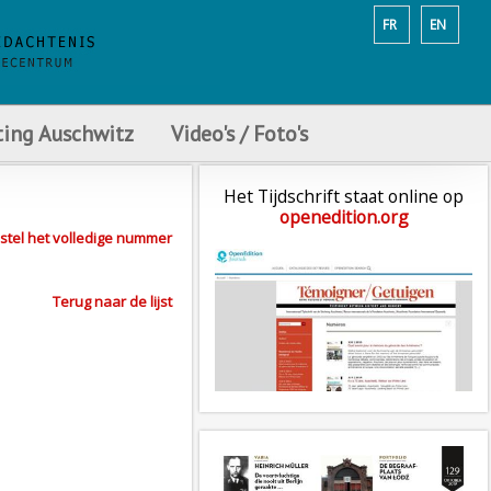
FR
EN
ting Auschwitz
Video's / Foto's
Het Tijdschrift staat online op
openedition.org
stel het volledige nummer
Terug naar de lijst