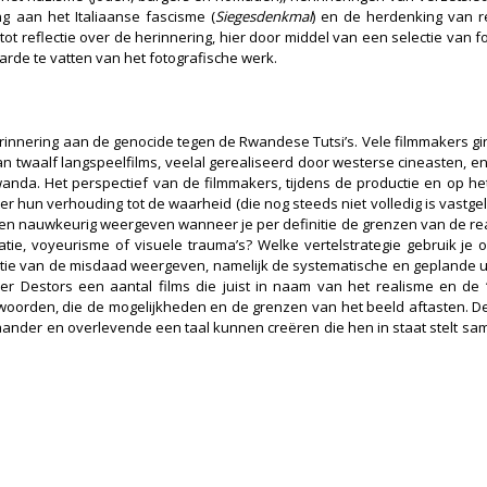
g aan het Italiaanse fascisme (
Siegesdenkmal
) en de herdenking van re
 tot reflectie over de herinnering, hier door middel van een selectie van f
rde te vatten van het fotografische werk.
erinnering aan de genocide tegen de Rwandese Tutsi’s. Vele filmmakers g
an twaalf langspeelfilms, veelal gerealiseerd door westerse cineasten, 
anda. Het perspectief van de filmmakers, tijdens de productie en op het
er hun verhouding tot de waarheid (die nog steeds niet volledig is vastge
en nauwkeurig weergeven wanneer je per definitie de grenzen van de real
ie, voyeurisme of visuele trauma’s? Welke vertelstrategie gebruik je o
entie van de misdaad weergeven, namelijk de systematische en geplande u
ier Destors een aantal films die juist in naam van het realisme en de 
 woorden, die de mogelijkheden en de grenzen van het beeld aftasten. De
aander en overlevende een taal kunnen creëren die hen in staat stelt sa