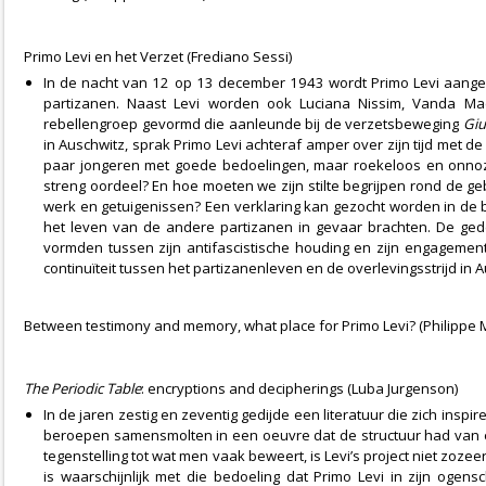
Primo Levi en het Verzet (Frediano Sessi)
In de nacht van 12 op 13 december 1943 wordt Primo Levi aangehou
partizanen. Naast Levi worden ook Luciana Nissim, Vanda M
rebellengroep gevormd die aanleunde bij de verzetsbeweging
Giu
in Auschwitz, sprak Primo Levi achteraf amper over zijn tijd met d
paar jongeren met goede bedoelingen, maar roekeloos en onnozel
streng oordeel? En hoe moeten we zijn stilte begrijpen rond de geb
werk en getuigenissen? Een verklaring kan gezocht worden in de b
het leven van de andere partizanen in gevaar brachten. De ged
vormden tussen zijn antifascistische houding en zijn engagemen
continuïteit tussen het partizanenleven en de overlevingsstrijd in A
Between testimony and memory, what place for Primo Levi? (Philippe
The Periodic Table
: encryptions and decipherings
(Luba Jurgenson)
In de jaren zestig en zeventig gedijde een literatuur die zich insp
beroepen samensmolten in een oeuvre dat de structuur had van een
tegenstelling tot wat men vaak beweert, is Levi’s project niet zozeer
is waarschijnlijk met die bedoeling dat Primo Levi in zijn ogens