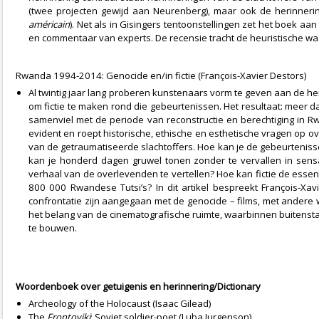
(twee projecten gewijd aan Neurenberg), maar ook de herinnerin
américain
). Net als in Gisingers tentoonstellingen zet het boek aan
en commentaar van experts. De recensie tracht de heuristische waa
Rwanda 1994-2014: Genocide en/in fictie (François-Xavier Destors)
Al twintig jaar lang proberen kunstenaars vorm te geven aan de h
om fictie te maken rond die gebeurtenissen. Het resultaat: meer d
samenviel met de periode van reconstructie en berechtiging in Rw
evident en roept historische, ethische en esthetische vragen op ov
van de getraumatiseerde slachtoffers. Hoe kan je de gebeurteniss
kan je honderd dagen gruwel tonen zonder te vervallen in sensat
verhaal van de overlevenden te vertellen? Hoe kan fictie de ess
800 000 Rwandese Tutsi’s? In dit artikel bespreekt François-Xav
confrontatie zijn aangegaan met de genocide – films, met andere
het belang van de cinematografische ruimte, waarbinnen buitenst
te bouwen.
Woordenboek over getuigenis en herinnering/Dictionary
Archeology of the Holocaust (Isaac Gilead)
The
Frontoviki
: Soviet soldier-poet (Luba Jurgenson)