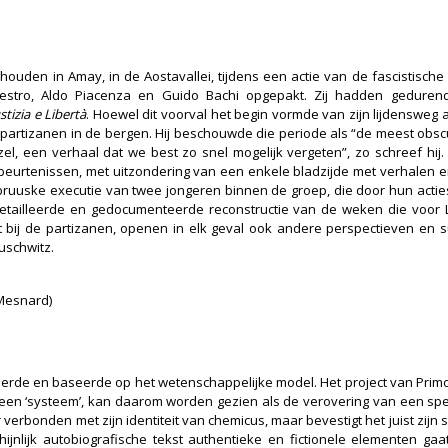
den in Amay, in de Aostavallei, tijdens een actie van de fascistische m
aestro, Aldo Piacenza en Guido Bachi opgepakt. Zij hadden gedure
stizia e Libertà
. Hoewel dit voorval het begin vormde van zijn lijdensweg
e partizanen in de bergen. Hij beschouwde die periode als “de meest obscur
, een verhaal dat we best zo snel mogelijk vergeten”, zo schreef hij.
eurtenissen, met uitzondering van een enkele bladzijde met verhalen en al
ruuske executie van twee jongeren binnen de groep, die door hun acties 
etailleerde en gedocumenteerde reconstructie van de weken die voor 
t bij de partizanen, openen in elk geval ook andere perspectieven en
uschwitz.
 Mesnard)
ireerde en baseerde op het wetenschappelijke model. Het project van Primo 
 ‘systeem’, kan daarom worden gezien als de verovering van een specifie
 verbonden met zijn identiteit van chemicus, maar bevestigt het juist zijn st
chijnlijk autobiografische tekst authentieke en fictionele elementen ga