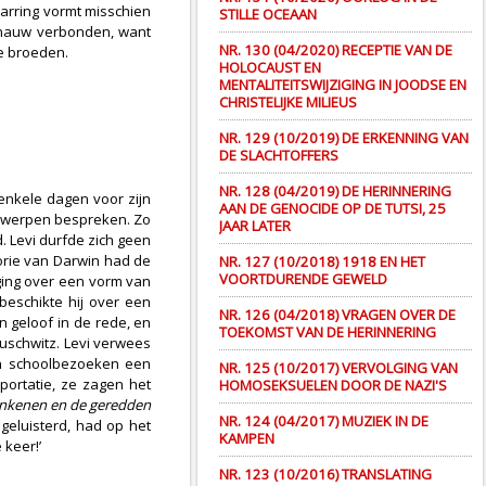
arring vormt misschien
STILLE OCEAAN
n nauw verbonden, want
NR. 130 (04/2020) RECEPTIE VAN DE
te broeden.
HOLOCAUST EN
MENTALITEITSWIJZIGING IN JOODSE EN
CHRISTELIJKE MILIEUS
NR. 129 (10/2019) DE ERKENNING VAN
DE SLACHTOFFERS
NR. 128 (04/2019) DE HERINNERING
enkele dagen voor zijn
AAN DE GENOCIDE OP DE TUTSI, 25
erwerpen bespreken. Zo
JAAR LATER
. Levi durfde zich geen
orie van Darwin had de
NR. 127 (10/2018) 1918 EN HET
VOORTDURENDE GEWELD
ging over een vorm van
 beschikte hij over een
NR. 126 (04/2018) VRAGEN OVER DE
n geloof in de rede, en
TOEKOMST VAN DE HERINNERING
Auschwitz. Levi verwees
ijn schoolbezoeken een
NR. 125 (10/2017) VERVOLGING VAN
portatie, ze zagen het
HOMOSEKSUELEN DOOR DE NAZI'S
nkenen en de geredden
NR. 124 (04/2017) MUZIEK IN DE
geluisterd, had op het
KAMPEN
 keer!’
NR. 123 (10/2016) TRANSLATING