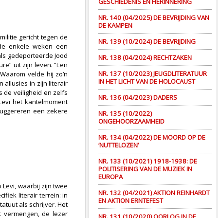
GESCHIEDENIS EN HERINNERING
NR. 140 (04/2025) DE BEVRIJDING VAN
DE KAMPEN
ilitie gericht tegen de
NR. 139 (10/2024) DE BEVRIJDING
nde enkele weken een
 als gedeporteerde Jood
NR. 138 (04/2024) RECHTZAKEN
e” uit zijn leven. “Een
NR. 137 (10/2023) JEUGDLITERATUUR
 Waarom velde hij zo’n
IN HET LICHT VAN DE HOLOCAUST
lusies in zijn literair
de veiligheid en zelfs
NR. 136 (04/2023) DADERS
Levi het kantelmoment
 suggereren een zekere
NR. 135 (10/2022)
ONGEHOORZAAMHEID
NR. 134 (04/2022) DE MOORD OP DE
‘NUTTELOZEN’
NR. 133 (10/2021) 1918-1938: DE
POLITISERING VAN DE MUZIEK IN
EUROPA
Levi, waarbij zijn twee
NR. 132 (04/2021) AKTION REINHARDT
k literair terrein: in
EN AKTION ERNTEFEST
atuut als schrijver. Het
at vermengen, de lezer
NR. 131 (10/2020) OORLOG IN DE