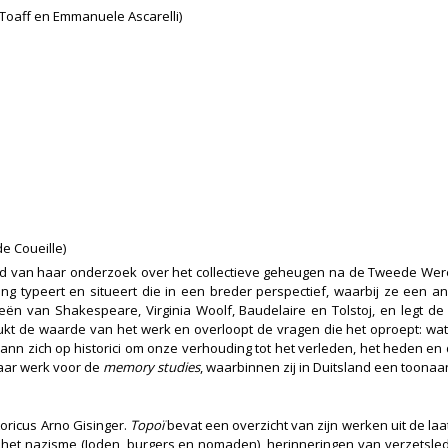
 Toaff en Emmanuele Ascarelli)
de Coueille)
 van haar onderzoek over het collectieve geheugen na de Tweede Werel
ng typeert en situeert die in een breder perspectief, waarbij ze een 
eeën van Shakespeare, Virginia Woolf, Baudelaire en Tolstoj, en legt de
drukt de waarde van het werk en overloopt de vragen die het oproept: wat
ann zich op historici om onze verhouding tot het verleden, het heden en
haar werk voor de
memory studies
, waarbinnen zij in Duitsland een toonaa
toricus Arno Gisinger.
Topoï
bevat een overzicht van zijn werken uit de laat
n het nazisme (Joden, burgers en nomaden), herinneringen van verzetsle