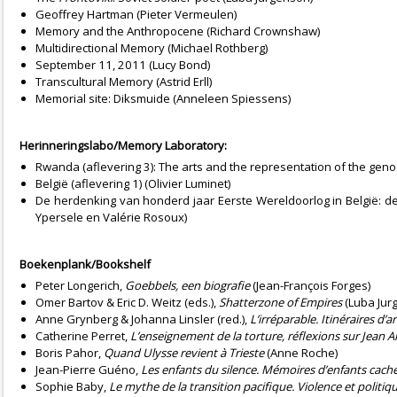
Geoffrey Hartman (Pieter Vermeulen)
Memory and the Anthropocene (Richard Crownshaw)
Multidirectional Memory (Michael Rothberg)
September 11, 2011 (Lucy Bond)
Transcultural Memory (Astrid Erll)
Memorial site: Diksmuide (Anneleen Spiessens)
Herinneringslabo/Memory Laboratory:
Rwanda (aflevering 3): The arts and the representation of the geno
België (aflevering 1) (Olivier Luminet)
De herdenking van honderd jaar Eerste Wereldoorlog in België: d
Ypersele en Valérie Rosoux)
Boekenplank/Bookshelf
Peter Longerich,
Goebbels, een biografie
(Jean-François Forges)
Omer Bartov & Eric D. Weitz (eds.),
Shatterzone of Empires
(Luba Jur
Anne Grynberg & Johanna Linsler (red.),
L’irréparable. Itinéraires d’a
Catherine Perret,
L’enseignement de la torture, réflexions sur Jean 
Boris Pahor,
Quand Ulysse revient à Trieste
(Anne Roche)
Jean-Pierre Guéno,
Les enfants du silence. Mémoires d’enfants cach
Sophie Baby,
Le mythe de la transition pacifique. Violence et politi