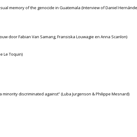
 visual memory of the genocide in Guatemala (Interview of Daniel Hernán
rnouw door Fabian Van Samang, Fransiska Louwagie en Anna Scanlon)
he Le Toquin)
to a minority discriminated against” (Luba Jurgenson & Philippe Mesnard)