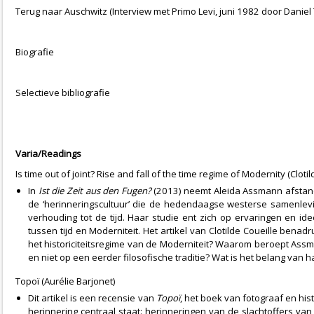
Terug naar Auschwitz (Interview met Primo Levi, juni 1982 door Daniel
Biografie
Selectieve bibliografie
Varia/Readings
Is time out of joint? Rise and fall of the time regime of Modernity (Clotil
In
Ist die Zeit aus den Fugen?
(2013) neemt Aleida Assmann afstand
de ‘herinneringscultuur’ die de hedendaagse westerse samenlevi
verhouding tot de tijd. Haar studie ent zich op ervaringen en id
tussen tijd en Moderniteit. Het artikel van Clotilde Coueille bena
het historiciteitsregime van de Moderniteit? Waarom beroept Assm
en niet op een eerder filosofische traditie? Wat is het belang van 
Topoï (Aurélie Barjonet)
Dit artikel is een recensie van
Topoï
, het boek van fotograaf en his
herinnering centraal staat: herinneringen van de slachtoffers va