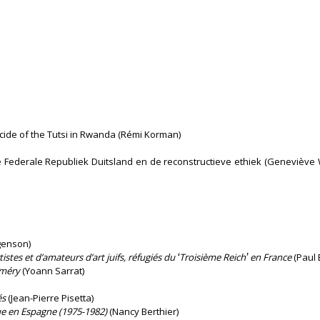
cide of the Tutsi in Rwanda (Rémi Korman)
e Federale Republiek Duitsland en de reconstructieve ethiek (Geneviève
genson)
rtistes et d’amateurs d’art juifs, réfugiés du
Troisième Reich
en France
(Paul
‘
’
Améry
(Yoann Sarrat)
és
(Jean-Pierre Pisetta)
que en Espagne (1975-1982)
(Nancy Berthier)