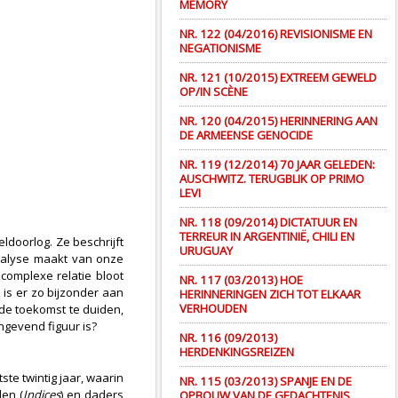
MEMORY
NR. 122 (04/2016) REVISIONISME EN
NEGATIONISME
NR. 121 (10/2015) EXTREEM GEWELD
OP/IN SCÈNE
NR. 120 (04/2015) HERINNERING AAN
DE ARMEENSE GENOCIDE
NR. 119 (12/2014) 70 JAAR GELEDEN:
AUSCHWITZ. TERUGBLIK OP PRIMO
LEVI
NR. 118 (09/2014) DICTATUUR EN
TERREUR IN ARGENTINIË, CHILI EN
doorlog. Ze beschrijft
URUGUAY
analyse maakt van onze
 complexe relatie bloot
NR. 117 (03/2013) HOE
 is er zo bijzonder aan
HERINNERINGEN ZICH TOT ELKAAR
VERHOUDEN
 de toekomst te duiden,
ngevend figuur is?
NR. 116 (09/2013)
HERDENKINGSREIZEN
ste twintig jaar, waarin
NR. 115 (03/2013) SPANJE EN DE
den (
Indices
) en daders
OPBOUW VAN DE GEDACHTENIS